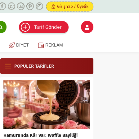
Giriş Yap / Üyelik
Tarif Gönder
DİYET
REKLAM
POPÜLER TARİFLER
Hamurunda Kâr Var: Waffle Bayiliği