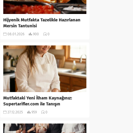
Hijyenik Mutfakta Tazelikle Hazırlanan
Mersin Tantunisi
08.01.2026
900
0
Mutfaktaki Yeni İlham Kaynağınız:
Supertarifler.com ile Tanışın
27.12.2025
959
0