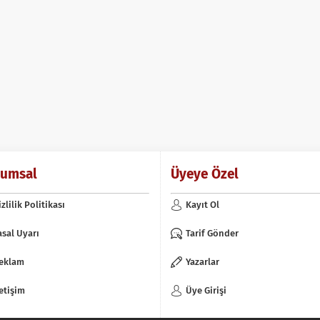
rumsal
Üyeye Özel
izlilik Politikası
Kayıt Ol
asal Uyarı
Tarif Gönder
eklam
Yazarlar
letişim
Üye Girişi