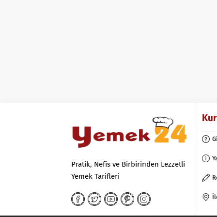
Ku
G
Y
Pratik, Nefis ve Birbirinden Lezzetli
Yemek Tarifleri
R
İ