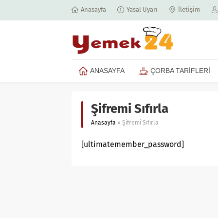
Anasayfa
Yasal Uyarı
İletişim
ANASAYFA
ÇORBA TARİFLERİ
Şifremi Sıfırla
Anasayfa
»
Şifremi Sıfırla
[ultimatemember_password]