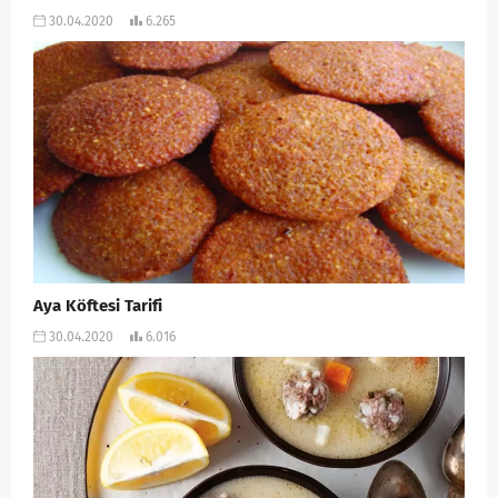
30.04.2020
6.265
Aya Köftesi Tarifi
30.04.2020
6.016