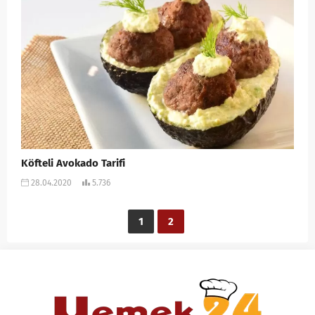
Köfteli Avokado Tarifi
28.04.2020
5.736
1
2