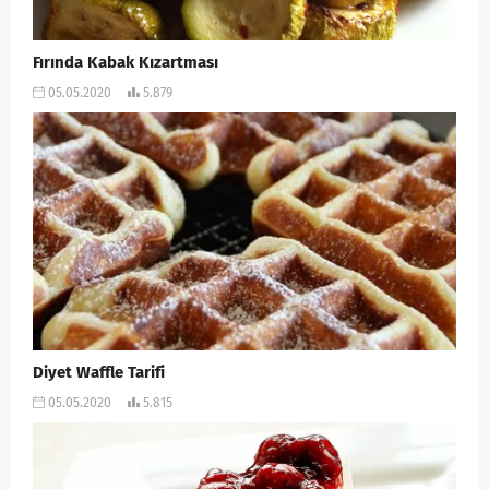
Fırında Kabak Kızartması
05.05.2020
5.879
Diyet Waffle Tarifi
05.05.2020
5.815