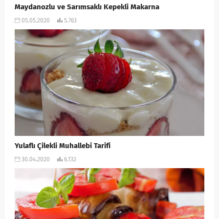
Maydanozlu ve Sarımsaklı Kepekli Makarna
05.05.2020
5.763
Yulaflı Çilekli Muhallebi Tarifi
30.04.2020
6.132