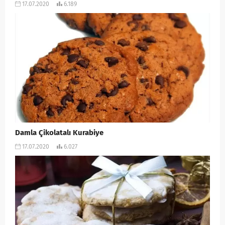
17.07.2020
6.189
Damla Çikolatalı Kurabiye
17.07.2020
6.027