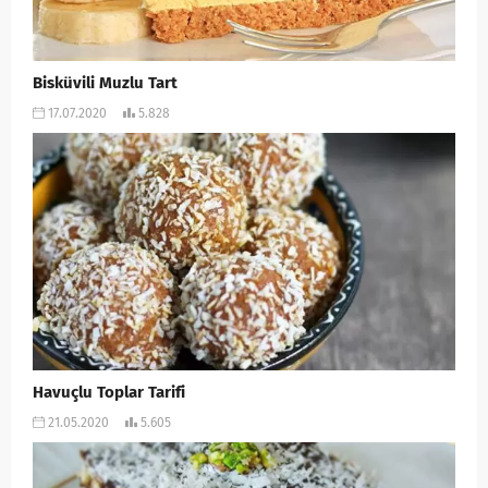
Bisküvili Muzlu Tart
17.07.2020
5.828
Havuçlu Toplar Tarifi
21.05.2020
5.605