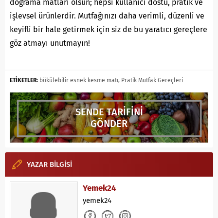
doğrama matları olsun; hepsi kullanıcı dostu, pratik ve
işlevsel ürünlerdir. Mutfağınızı daha verimli, düzenli ve
keyifli bir hale getirmek için siz de bu yaratıcı gereçlere
göz atmayı unutmayın!
ETİKETLER:
bükülebilir esnek kesme matı
,
Pratik Mutfak Gereçleri
SENDE TARİFİNİ
GÖNDER
YAZAR BİLGİSİ
Yemek24
yemek24