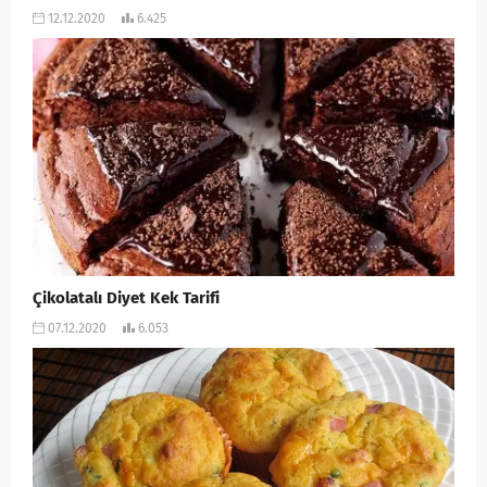
12.12.2020
6.425
Çikolatalı Diyet Kek Tarifi
07.12.2020
6.053