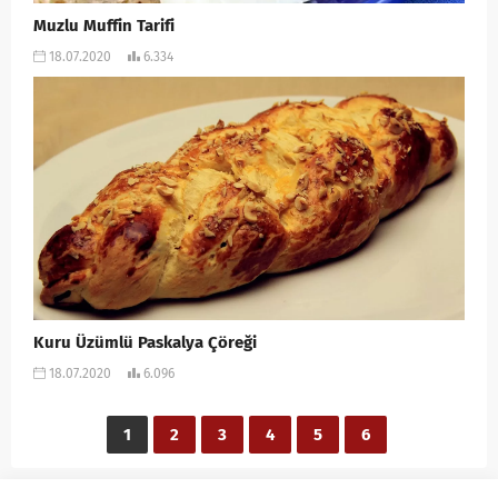
Muzlu Muffin Tarifi
18.07.2020
6.334
Kuru Üzümlü Paskalya Çöreği
18.07.2020
6.096
1
2
3
4
5
6