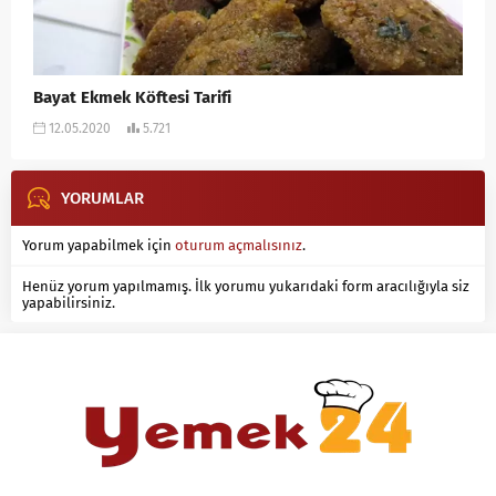
Bayat Ekmek Köftesi Tarifi
12.05.2020
5.721
YORUMLAR
Yorum yapabilmek için
oturum açmalısınız
.
Henüz yorum yapılmamış. İlk yorumu yukarıdaki form aracılığıyla siz
yapabilirsiniz.