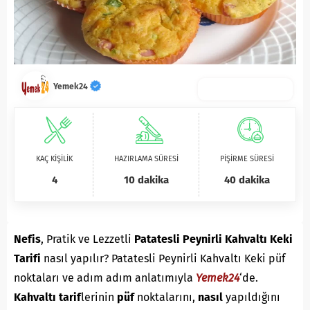
Yemek24
KAÇ KİŞİLİK
HAZIRLAMA SÜRESİ
PİŞİRME SÜRESİ
4
10 dakika
40 dakika
Nefis
, Pratik ve Lezzetli
Patatesli Peynirli Kahvaltı Keki
Tarifi
nasıl yapılır? Patatesli Peynirli Kahvaltı Keki püf
noktaları ve adım adım anlatımıyla
Yemek24
‘de.
K
ahvaltı
tarif
lerinin
püf
noktalarını,
nasıl
yapıldığını