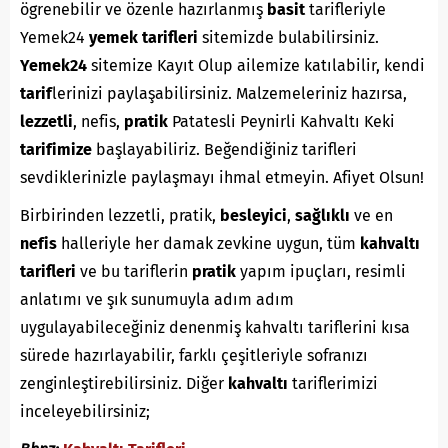
ögrenebilir ve özenle hazırlanmış
basit
tarifleriyle
Yemek24
yemek tarifleri
sitemizde bulabilirsiniz.
Yemek24
sitemize Kayıt Olup ailemize katılabilir, kendi
tarif
lerinizi paylaşabilirsiniz. Malzemeleriniz hazırsa,
lezzetli
, nefis,
pratik
Patatesli Peynirli Kahvaltı Keki
tarifimize
başlayabiliriz. Beğendiğiniz tarifleri
sevdiklerinizle paylaşmayı ihmal etmeyin. Afiyet Olsun!
Birbirinden lezzetli, pratik,
besleyici
,
sağlıklı
ve en
nefis
halleriyle her damak zevkine uygun, tüm
kahvaltı
tarifleri
ve bu tariflerin
pratik
yapım ipuçları, resimli
anlatımı ve şık sunumuyla adım adım
uygulayabileceğiniz denenmiş kahvaltı tariflerini kısa
sürede hazırlayabilir, farklı çeşitleriyle sofranızı
zenginleştirebilirsiniz. Diğer
kahvaltı
tariflerimizi
inceleyebilirsiniz;