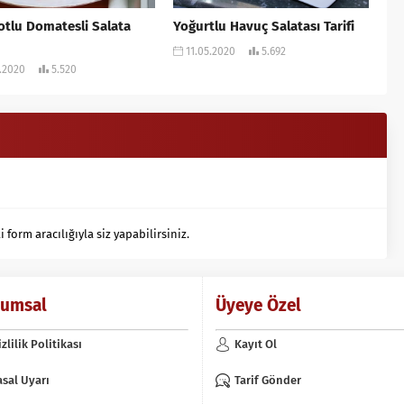
tlu Domatesli Salata
Yoğurtlu Havuç Salatası Tarifi
11.05.2020
5.692
.2020
5.520
orm aracılığıyla siz yapabilirsiniz.
rumsal
Üyeye Özel
izlilik Politikası
Kayıt Ol
asal Uyarı
Tarif Gönder