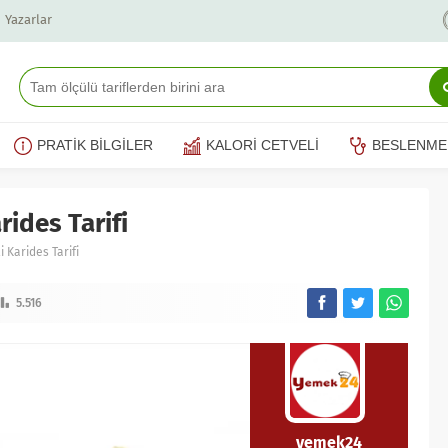
Yazarlar
PRATİK BİLGİLER
KALORİ CETVELİ
BESLENME
ides Tarifi
 Karides Tarifi
5.516
yemek24