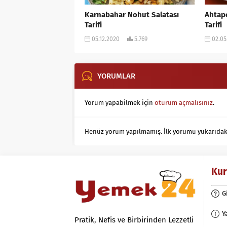
Karnabahar Nohut Salatası
Ahtapo
Tarifi
Tarifi
05.12.2020
5.769
02.05
YORUMLAR
Yorum yapabilmek için
oturum açmalısınız
.
Henüz yorum yapılmamış. İlk yorumu yukarıdaki f
Ku
G
Y
Pratik, Nefis ve Birbirinden Lezzetli