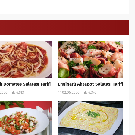
ı Domates Salatası Tarifi
Enginarlı Ahtapot Salatası Tarifi
.2020
6.513
02.05.2020
6.376