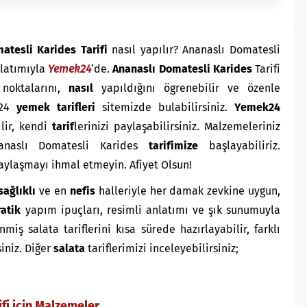
atesli Karides Tarifi
nasıl yapılır? Ananaslı Domatesli
nlatımıyla
Yemek24
‘de.
Ananaslı Domatesli Karides
Tarifi
noktalarını,
nasıl
yapıldığını ögrenebilir ve özenle
k24
yemek tarifleri
sitemizde bulabilirsiniz.
Yemek24
lir, kendi
tarif
lerinizi paylaşabilirsiniz. Malzemeleriniz
naslı Domatesli Karides
tarifimize
başlayabiliriz.
paylaşmayı ihmal etmeyin. Afiyet Olsun!
sağlıklı
ve en
nefis
halleriyle her damak zevkine uygun,
ratik
yapım ipuçları, resimli anlatımı ve şık sunumuyla
ş salata tariflerini kısa sürede hazırlayabilir, farklı
siniz. Diğer
salata
tariflerimizi inceleyebilirsiniz;
fi için Malzemeler