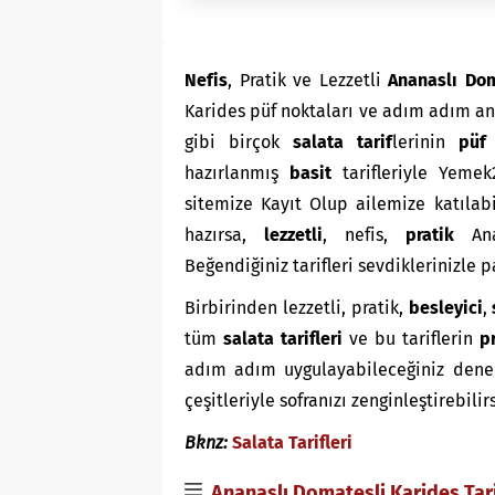
Nefis
, Pratik ve Lezzetli
Ananaslı Dom
Karides püf noktaları ve adım adım a
gibi birçok
salata
tarif
lerinin
püf
hazırlanmış
basit
tarifleriyle Yeme
sitemize Kayıt Olup ailemize katılabi
hazırsa,
lezzetli
, nefis,
pratik
Ana
Beğendiğiniz tarifleri sevdiklerinizle 
Birbirinden lezzetli, pratik,
besleyici
,
tüm
salata tarifleri
ve bu tariflerin
p
adım adım uygulayabileceğiniz denenmi
çeşitleriyle sofranızı zenginleştirebilir
Bknz:
Salata Tarifleri
Ananaslı Domatesli Karides Tari