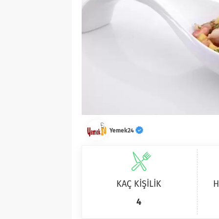
Yemek24
KAÇ KİŞİLİK
H
4