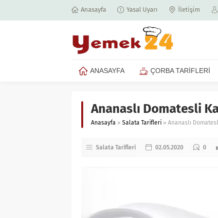
Anasayfa
Yasal Uyarı
İletişim
ANASAYFA
ÇORBA TARİFLERİ
Ananaslı Domatesli Kar
Anasayfa
»
Salata Tarifleri
»
Ananaslı Domatesli
Salata Tarifleri
02.05.2020
0