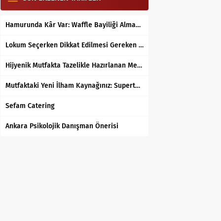
Hamurunda Kâr Var: Waffle Bayiliği Almak Mantıklı mı?
Lokum Seçerken Dikkat Edilmesi Gereken 7 Temel Kriter
Hijyenik Mutfakta Tazelikle Hazırlanan Mersin Tantunisi
Mutfaktaki Yeni İlham Kaynağınız: Supertarifler.com ile Tanışın
Sefam Catering
Ankara Psikolojik Danışman Önerisi