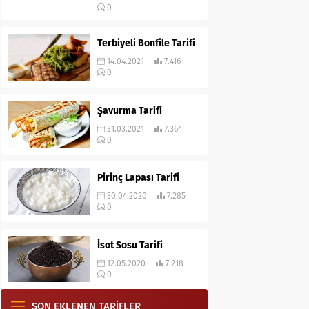
0
Terbiyeli Bonfile Tarifi
14.04.2021
7.416
0
Şavurma Tarifi
31.03.2021
7.364
0
Pirinç Lapası Tarifi
30.04.2020
7.285
0
İsot Sosu Tarifi
12.05.2020
7.218
0
SON EKLENEN TARİFLER