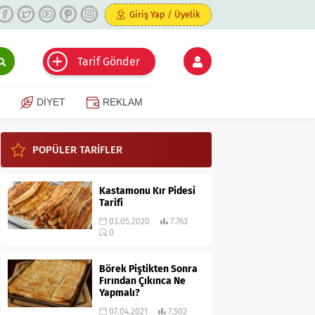
Giriş Yap / Üyelik
Tarif Gönder
DİYET
REKLAM
POPÜLER TARİFLER
Kastamonu Kır Pidesi
Tarifi
03.05.2020
7.763
0
Börek Piştikten Sonra
Fırından Çıkınca Ne
Yapmalı?
07.04.2021
7.502