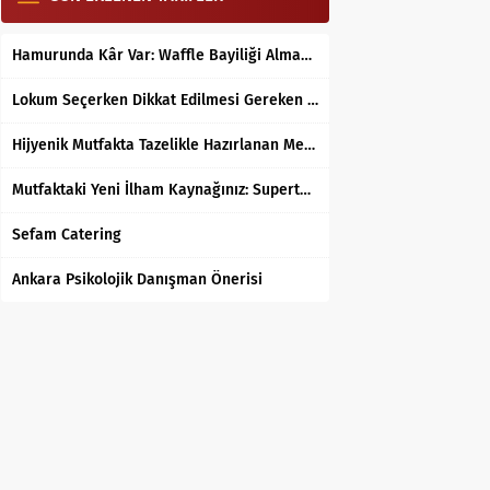
Hamurunda Kâr Var: Waffle Bayiliği Almak Mantıklı mı?
Lokum Seçerken Dikkat Edilmesi Gereken 7 Temel Kriter
Hijyenik Mutfakta Tazelikle Hazırlanan Mersin Tantunisi
Mutfaktaki Yeni İlham Kaynağınız: Supertarifler.com ile Tanışın
Sefam Catering
Ankara Psikolojik Danışman Önerisi