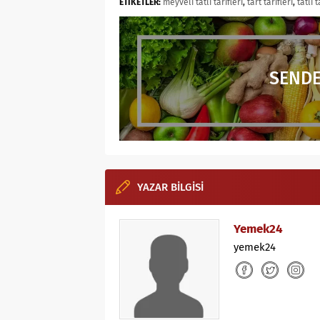
ETİKETLER:
meyveli tatlı tarifleri
,
tart tarifleri
,
tatlı t
SENDE
YAZAR BİLGİSİ
Yemek24
yemek24