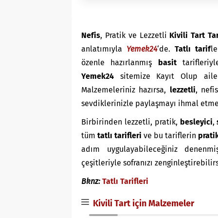
Nefis
, Pratik ve Lezzetli
Kivili Tart Tar
anlatımıyla
Yemek24
‘de.
Tatlı
tarif
l
özenle hazırlanmış
basit
tarifleri
Yemek24
sitemize Kayıt Olup aile
Malzemeleriniz hazırsa,
lezzetli
, nefis
sevdiklerinizle paylaşmayı ihmal etmey
Birbirinden lezzetli, pratik,
besleyici
,
tüm
tatlı tarifleri
ve bu tariflerin
prati
adım uygulayabileceğiniz denenmiş t
çeşitleriyle sofranızı zenginleştirebilir
Bknz:
Tatlı Tarifleri
Kivili Tart için Malzemeler