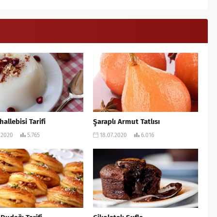
allebisi Tarifi
Şaraplı Armut Tatlısı
.2020
5.765
18.07.2020
6.016