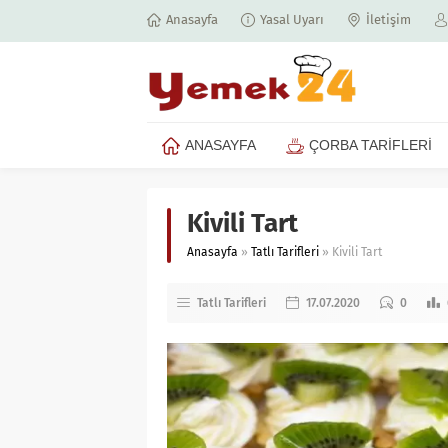
Anasayfa
Yasal Uyarı
İletişim
ANASAYFA
ÇORBA TARİFLERİ
Kivili Tart
Anasayfa
»
Tatlı Tarifleri
»
Kivili Tart
Tatlı Tarifleri
17.07.2020
0