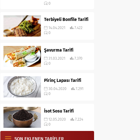
0
Terbiyeli Bonfile Tarifi
14.04.2021
7.422
0
Şavurma Tarifi
31.03.2021
7.370
0
Pirinç Lapası Tarifi
30.04.2020
7.291
0
İsot Sosu Tarifi
12.05.2020
7.224
0
SON EKLENEN TARİFLER