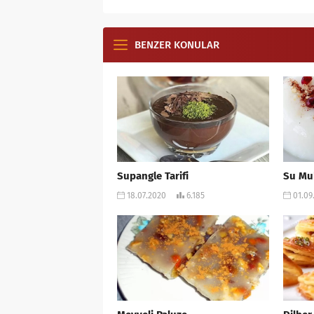
BENZER KONULAR
Supangle Tarifi
Su Muh
18.07.2020
6.185
01.09