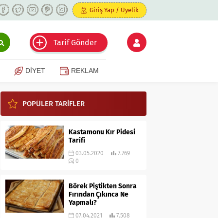
Giriş Yap / Üyelik
Tarif Gönder
DİYET
REKLAM
POPÜLER TARİFLER
Kastamonu Kır Pidesi
Tarifi
03.05.2020
7.769
0
Börek Piştikten Sonra
Fırından Çıkınca Ne
Yapmalı?
07.04.2021
7.508