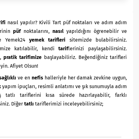
ifi
nasıl yapılır? Kivili Tart püf noktaları ve adım adım
erinin
püf
noktalarını,
nasıl
yapıldığını ögrenebilir ve
yle Yemek24
yemek tarifleri
sitemizde bulabilirsiniz.
mize katılabilir, kendi
tarif
lerinizi paylaşabilirsiniz.
,
pratik
tarifimize
başlayabiliriz. Beğendiğiniz tarifleri
in. Afiyet Olsun!
sağlıklı
ve en
nefis
halleriyle her damak zevkine uygun,
k
yapım ipuçları, resimli anlatımı ve şık sunumuyla adım
atlı tariflerini kısa sürede hazırlayabilir, farklı
siniz. Diğer
tatlı
tariflerimizi inceleyebilirsiniz;