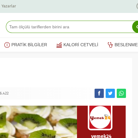
Yazarlar
PRATİK BİLGİLER
KALORİ CETVELİ
BESLENME
6.422
yemek24