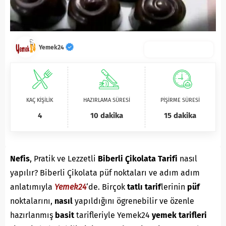
Yemek24
KAÇ KİŞİLİK
HAZIRLAMA SÜRESİ
PİŞİRME SÜRESİ
4
10 dakika
15 dakika
Nefis
, Pratik ve Lezzetli
Biberli Çikolata Tarifi
nasıl
yapılır? Biberli Çikolata püf noktaları ve adım adım
anlatımıyla
Yemek24
‘de. Birçok
tatlı
tarif
lerinin
püf
noktalarını,
nasıl
yapıldığını ögrenebilir ve özenle
hazırlanmış
basit
tarifleriyle Yemek24
yemek tarifleri