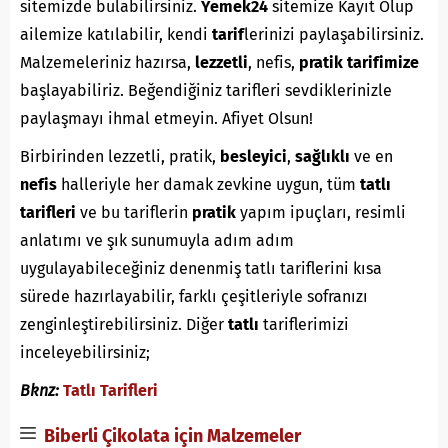
sitemizde bulabilirsiniz.
Yemek24
sitemize Kayıt Olup
ailemize katılabilir, kendi
tarif
lerinizi paylaşabilirsiniz.
Malzemeleriniz hazırsa,
lezzetli
, nefis,
pratik
tarifimize
başlayabiliriz. Beğendiğiniz tarifleri sevdiklerinizle
paylaşmayı ihmal etmeyin. Afiyet Olsun!
Birbirinden lezzetli, pratik,
besleyici
,
sağlıklı
ve en
nefis
halleriyle her damak zevkine uygun, tüm
tatlı
tarifleri
ve bu tariflerin
pratik
yapım ipuçları, resimli
anlatımı ve şık sunumuyla adım adım
uygulayabileceğiniz denenmiş tatlı tariflerini kısa
sürede hazırlayabilir, farklı çeşitleriyle sofranızı
zenginleştirebilirsiniz. Diğer
tatlı
tariflerimizi
inceleyebilirsiniz;
Bknz:
Tatlı Tarifleri
Biberli Çikolata için Malzemeler