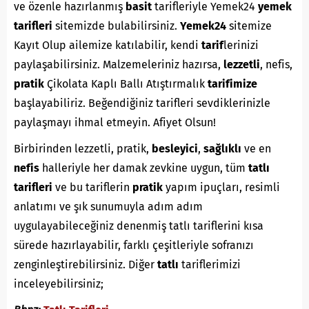
ve özenle hazırlanmış
basit
tarifleriyle Yemek24
yemek
tarifleri
sitemizde bulabilirsiniz.
Yemek24
sitemize
Kayıt Olup ailemize katılabilir, kendi
tarif
lerinizi
paylaşabilirsiniz. Malzemeleriniz hazırsa,
lezzetli
, nefis,
pratik
Çikolata Kaplı Ballı Atıştırmalık
tarifimize
başlayabiliriz. Beğendiğiniz tarifleri sevdiklerinizle
paylaşmayı ihmal etmeyin. Afiyet Olsun!
Birbirinden lezzetli, pratik,
besleyici
,
sağlıklı
ve en
nefis
halleriyle her damak zevkine uygun, tüm
tatlı
tarifleri
ve bu tariflerin
pratik
yapım ipuçları, resimli
anlatımı ve şık sunumuyla adım adım
uygulayabileceğiniz denenmiş tatlı tariflerini kısa
sürede hazırlayabilir, farklı çeşitleriyle sofranızı
zenginleştirebilirsiniz. Diğer
tatlı
tariflerimizi
inceleyebilirsiniz;