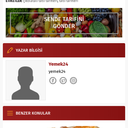
ETİKETLER:
çikolatalı tatlı tarifleri
,
tatlı tarifleri
SENDE TARİFİNİ
GÖNDER
YAZAR BİLGİSİ
Yemek24
yemek24
BENZER KONULAR