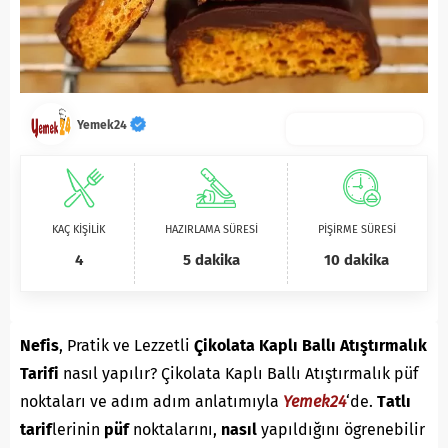
Yemek24
KAÇ KİŞİLİK
HAZIRLAMA SÜRESİ
PİŞİRME SÜRESİ
4
5 dakika
10 dakika
Nefis
, Pratik ve Lezzetli
Çikolata Kaplı Ballı Atıştırmalık
Tarifi
nasıl yapılır? Çikolata Kaplı Ballı Atıştırmalık püf
noktaları ve adım adım anlatımıyla
Yemek24
‘de.
T
atlı
tarif
lerinin
püf
noktalarını,
nasıl
yapıldığını ögrenebilir