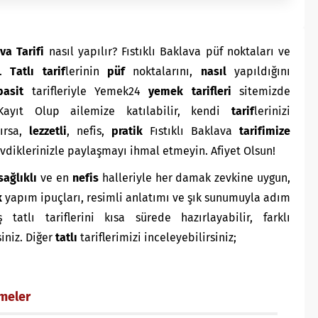
va Tarifi
nasıl yapılır? Fıstıklı Baklava püf noktaları ve
e.
T
atlı
tarif
lerinin
püf
noktalarını,
nasıl
yapıldığını
basit
tarifleriyle Yemek24
yemek tarifleri
sitemizde
ayıt Olup ailemize katılabilir, kendi
tarif
lerinizi
zırsa,
lezzetli
, nefis,
pratik
Fıstıklı Baklava
tarifimize
sevdiklerinizle paylaşmayı ihmal etmeyin. Afiyet Olsun!
sağlıklı
ve en
nefis
halleriyle her damak zevkine uygun,
k
yapım ipuçları, resimli anlatımı ve şık sunumuyla adım
atlı tariflerini kısa sürede hazırlayabilir, farklı
siniz. Diğer
tatlı
tariflerimizi inceleyebilirsiniz;
emeler