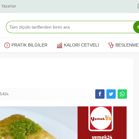
Yazarlar
PRATİK BİLGİLER
KALORİ CETVELİ
BESLENME
5.824
yemek24