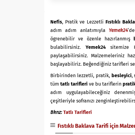
Nefis
, Pratik ve Lezzetli
Fıstıklı Bakla
adım adım anlatımıyla
Yemek24
‘d
ögrenebilir ve özenle hazırlanmış
bulabilirsiniz.
Yemek24
sitemize K
paylaşabilirsiniz. Malzemeleriniz ha
başlayabiliriz. Beğendiğiniz tarifleri 
Birbirinden lezzetli, pratik,
besleyici
,
tüm
tatlı tarifleri
ve bu tariflerin
prati
adım uygulayabileceğiniz denenmiş t
çeşitleriyle sofranızı zenginleştirebilir
Bknz:
Tatlı Tarifleri
Fıstıklı Baklava Tarifi için Malz