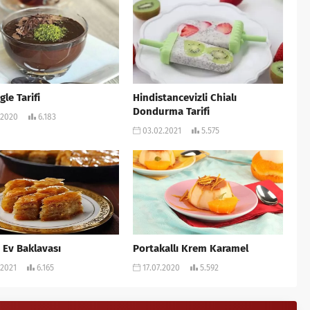
le Tarifi
Hindistancevizli Chialı
Dondurma Tarifi
.2020
6.183
03.02.2021
5.575
i Ev Baklavası
Portakallı Krem Karamel
.2021
6.165
17.07.2020
5.592