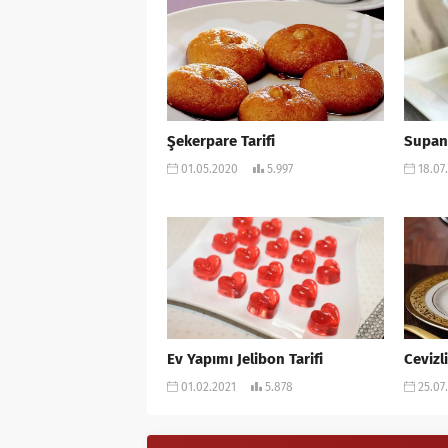
Şekerpare Tarifi
Supang
01.05.2020
5.997
18.07
Ev Yapımı Jelibon Tarifi
Cevizl
01.02.2021
5.878
25.07