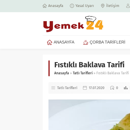
Anasayfa
Yasal Uyarı
İletişim
ANASAYFA
ÇORBA TARİFLERİ
Fıstıklı Baklava Tarifi
Anasayfa
»
Tatlı Tarifleri
»
Fıstıklı Baklava Tarifi
Tatlı Tarifleri
17.07.2020
0