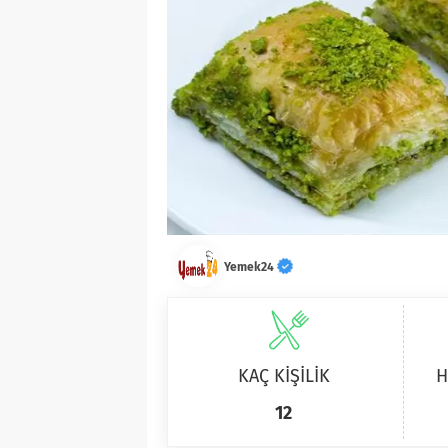
Yemek24
KAÇ KİŞİLİK
H
12