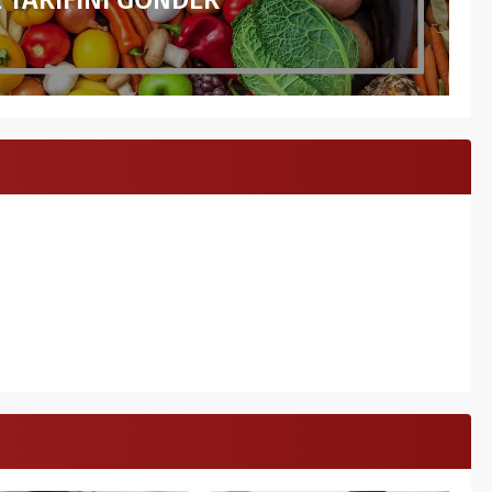
 TARİFİNİ GÖNDER