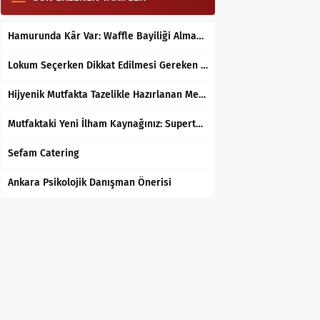
Hamurunda Kâr Var: Waffle Bayiliği Almak Mantıklı mı?
Lokum Seçerken Dikkat Edilmesi Gereken 7 Temel Kriter
Hijyenik Mutfakta Tazelikle Hazırlanan Mersin Tantunisi
Mutfaktaki Yeni İlham Kaynağınız: Supertarifler.com ile Tanışın
Sefam Catering
Ankara Psikolojik Danışman Önerisi