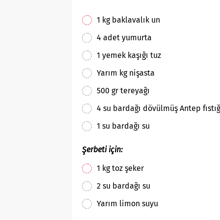
1 kg baklavalık un
4 adet yumurta
1 yemek kaşığı tuz
Yarım kg nişasta
500 gr tereyağı
4 su bardağı dövülmüş Antep fıstığ
1 su bardağı su
Şerbeti için:
1 kg toz şeker
2 su bardağı su
Yarım limon suyu