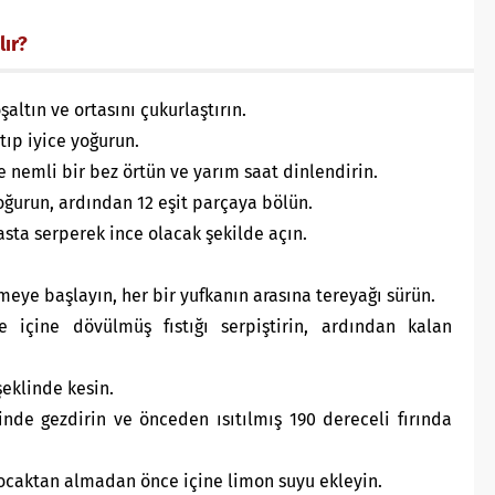
lır?
altın ve ortasını çukurlaştırın.
tıp iyice yoğurun.
 nemli bir bez örtün ve yarım saat dinlendirin.
oğurun, ardından 12 eşit parçaya bölün.
asta serperek ince olacak şekilde açın.
meye başlayın, her bir yufkanın arasına tereyağı sürün.
de içine dövülmüş fıstığı serpiştirin, ardından kalan
şeklinde kesin.
inde gezdirin ve önceden ısıtılmış 190 dereceli fırında
 ocaktan almadan önce içine limon suyu ekleyin.