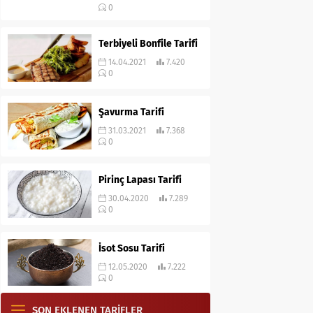
0
Terbiyeli Bonfile Tarifi
14.04.2021
7.420
0
Şavurma Tarifi
31.03.2021
7.368
0
Pirinç Lapası Tarifi
30.04.2020
7.289
0
İsot Sosu Tarifi
12.05.2020
7.222
0
SON EKLENEN TARİFLER