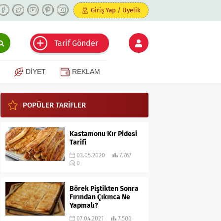
Giriş Yap / Üyelik
Tarif Gönder
DİYET
REKLAM
POPÜLER TARİFLER
Kastamonu Kır Pidesi
Tarifi
03.05.2020
7.767
0
Börek Piştikten Sonra
Fırından Çıkınca Ne
Yapmalı?
07.04.2021
7.506