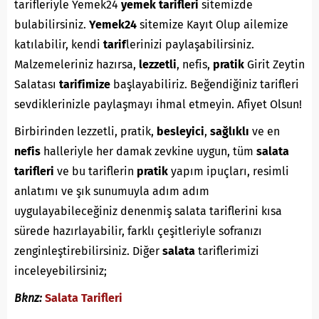
tarifleriyle Yemek24
yemek tarifleri
sitemizde
bulabilirsiniz.
Yemek24
sitemize Kayıt Olup ailemize
katılabilir, kendi
tarif
lerinizi paylaşabilirsiniz.
Malzemeleriniz hazırsa,
lezzetli
, nefis,
pratik
Girit Zeytin
Salatası
tarifimize
başlayabiliriz. Beğendiğiniz tarifleri
sevdiklerinizle paylaşmayı ihmal etmeyin. Afiyet Olsun!
Birbirinden lezzetli, pratik,
besleyici
,
sağlıklı
ve en
nefis
halleriyle her damak zevkine uygun, tüm
salata
tarifleri
ve bu tariflerin
pratik
yapım ipuçları, resimli
anlatımı ve şık sunumuyla adım adım
uygulayabileceğiniz denenmiş salata tariflerini kısa
sürede hazırlayabilir, farklı çeşitleriyle sofranızı
zenginleştirebilirsiniz. Diğer
salata
tariflerimizi
inceleyebilirsiniz;
Bknz:
Salata Tarifleri