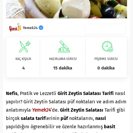
Yemek24
KAÇ KİŞİLİK
HAZIRLAMA SÜRESİ
PİŞİRME SÜRESİ
4
15 dakika
0 dakika
Nefis
, Pratik ve Lezzetli
Girit Zeytin Salatası Tarifi
nasıl
yapılır? Girit Zeytin Salatası püf noktaları ve adım adım
anlatımıyla
Yemek24
‘de.
Girit Zeytin Salatası
Tarifi gibi
birçok
salata
tarif
lerinin
püf
noktalarını,
nasıl
yapıldığını ögrenebilir ve özenle hazırlanmış
basit