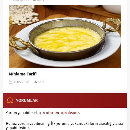
Mıhlama Tarifi
01.05.2020
6.021
YORUMLAR
Yorum yapabilmek için
oturum açmalısınız
.
Henüz yorum yapılmamış. İlk yorumu yukarıdaki form aracılığıyla siz
yapabilirsiniz.