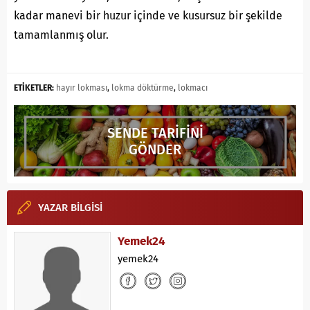
kadar manevi bir huzur içinde ve kusursuz bir şekilde
tamamlanmış olur.
ETİKETLER:
hayır lokması
,
lokma döktürme
,
lokmacı
SENDE TARİFİNİ
GÖNDER
YAZAR BİLGİSİ
Yemek24
yemek24