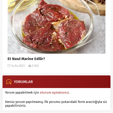
Et Nasıl Marine Edilir?
14.04.2021
5.932
YORUMLAR
Yorum yapabilmek için
oturum açmalısınız
.
Henüz yorum yapılmamış. İlk yorumu yukarıdaki form aracılığıyla siz
yapabilirsiniz.