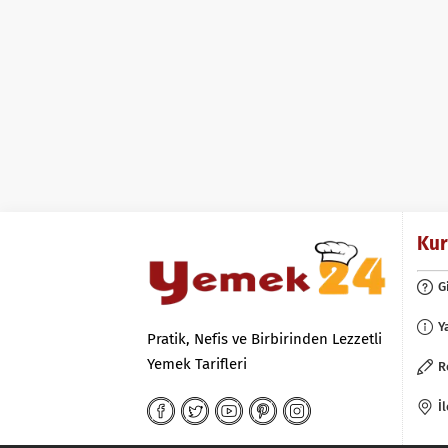
Ku
G
Y
Pratik, Nefis ve Birbirinden Lezzetli
Yemek Tarifleri
R
İ