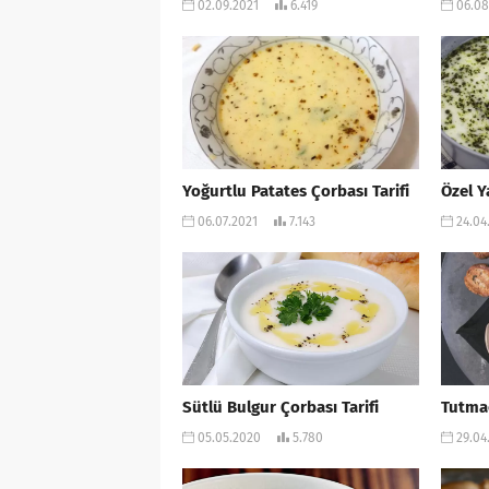
02.09.2021
6.419
06.08
Yoğurtlu Patates Çorbası Tarifi
Özel Y
06.07.2021
7.143
24.04
Sütlü Bulgur Çorbası Tarifi
Tutmaç
05.05.2020
5.780
29.04