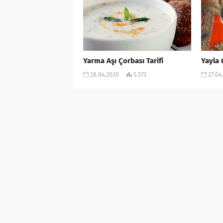
Yarma Aşı Çorbası Tarifi
Yayla 
28.04.2020
5.573
27.04