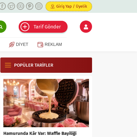
Giriş Yap / Üyelik
Tarif Gönder
DİYET
REKLAM
POPÜLER TARİFLER
Hamurunda Kâr Var: Waffle Bayiliği