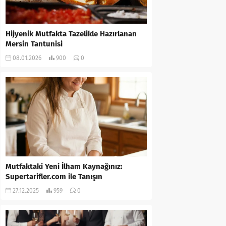
Hijyenik Mutfakta Tazelikle Hazırlanan
Mersin Tantunisi
08.01.2026
900
0
Mutfaktaki Yeni İlham Kaynağınız:
Supertarifler.com ile Tanışın
27.12.2025
959
0