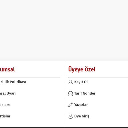
rumsal
Üyeye Özel
izlilik Politikası
Kayıt Ol
asal Uyarı
Tarif Gönder
eklam
Yazarlar
letişim
Üye Girişi