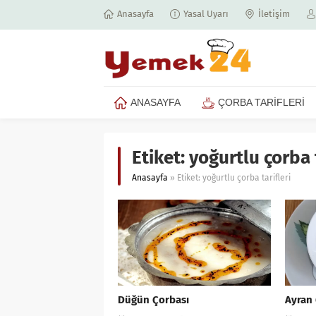
Anasayfa
Yasal Uyarı
İletişim
ANASAYFA
ÇORBA TARİFLERİ
Etiket:
yoğurtlu çorba t
Anasayfa
»
Etiket: yoğurtlu çorba tarifleri
Düğün Çorbası
Ayran 