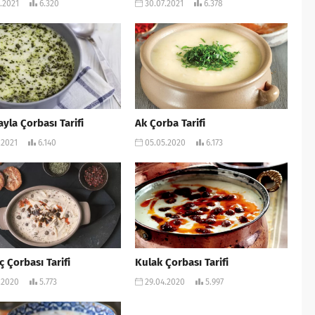
.2021
6.320
30.07.2021
6.378
ayla Çorbası Tarifi
Ak Çorba Tarifi
.2021
6.140
05.05.2020
6.173
 Çorbası Tarifi
Kulak Çorbası Tarifi
.2020
5.773
29.04.2020
5.997