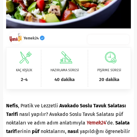
Yemek24
KAÇ KİŞİLİK
HAZIRLAMA SÜRESİ
PİŞİRME SÜRESİ
2-4
40 dakika
20 dakika
Nefis
, Pratik ve Lezzetli
Avakado Soslu Tavuk Salatası
Tarifi
nasıl yapılır? Avakado Soslu Tavuk Salatası püf
noktaları ve adım adım anlatımıyla
Yemek24
‘de.
S
alata
tarif
lerinin
püf
noktalarını,
nasıl
yapıldığını ögrenebilir