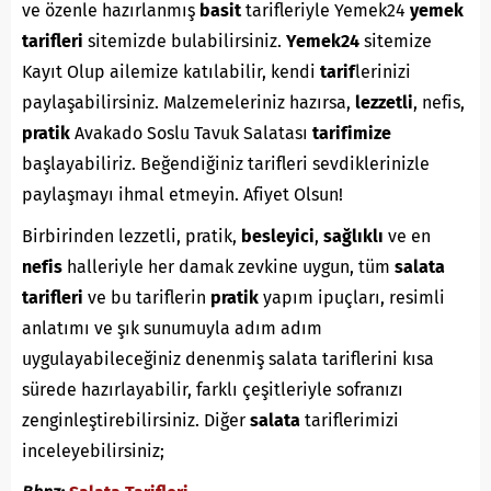
ve özenle hazırlanmış
basit
tarifleriyle Yemek24
yemek
tarifleri
sitemizde bulabilirsiniz.
Yemek24
sitemize
Kayıt Olup ailemize katılabilir, kendi
tarif
lerinizi
paylaşabilirsiniz. Malzemeleriniz hazırsa,
lezzetli
, nefis,
pratik
Avakado Soslu Tavuk Salatası
tarifimize
başlayabiliriz. Beğendiğiniz tarifleri sevdiklerinizle
paylaşmayı ihmal etmeyin. Afiyet Olsun!
Birbirinden lezzetli, pratik,
besleyici
,
sağlıklı
ve en
nefis
halleriyle her damak zevkine uygun, tüm
salata
tarifleri
ve bu tariflerin
pratik
yapım ipuçları, resimli
anlatımı ve şık sunumuyla adım adım
uygulayabileceğiniz denenmiş salata tariflerini kısa
sürede hazırlayabilir, farklı çeşitleriyle sofranızı
zenginleştirebilirsiniz. Diğer
salata
tariflerimizi
inceleyebilirsiniz;