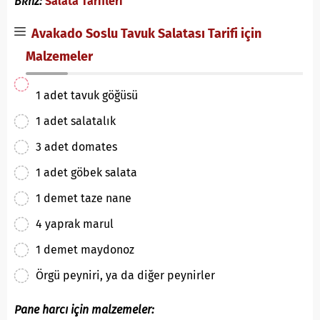
Bknz:
Salata Tarifleri
Avakado Soslu Tavuk Salatası Tarifi için
Malzemeler
1 adet tavuk göğüsü
1 adet salatalık
3 adet domates
1 adet göbek salata
1 demet taze nane
4 yaprak marul
1 demet maydonoz
Örgü peyniri, ya da diğer peynirler
Pane harcı için malzemeler: