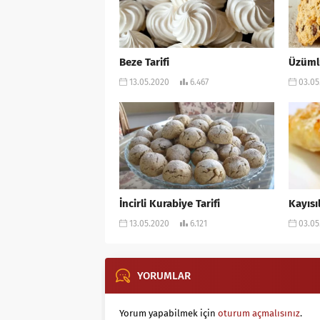
Beze Tarifi
Üzümlü
13.05.2020
6.467
03.05
İncirli Kurabiye Tarifi
Kayısıl
13.05.2020
6.121
03.05
YORUMLAR
Yorum yapabilmek için
oturum açmalısınız
.