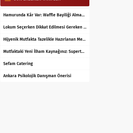
Hamurunda Kâr Var: Waffle Bayiliği Almak Mantıklı mı?
Lokum Seçerken Dikkat Edilmesi Gereken 7 Temel Kriter
Hijyenik Mutfakta Tazelikle Hazırlanan Mersin Tantunisi
Mutfaktaki Yeni İlham Kaynağınız: Supertarifler.com ile Tanışın
Sefam Catering
Ankara Psikolojik Danışman Önerisi