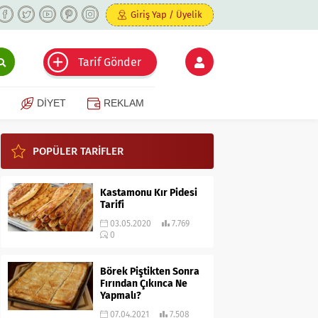
Giriş Yap / Üyelik
Tarif Gönder
DİYET
REKLAM
POPÜLER TARİFLER
Kastamonu Kır Pidesi
Tarifi
03.05.2020
7.769
0
Börek Piştikten Sonra
Fırından Çıkınca Ne
Yapmalı?
07.04.2021
7.508