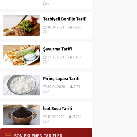
0
Terbiyeli Bonfile Tarifi
14.04.2021
7.422
0
Şavurma Tarifi
31.03.2021
7.370
0
Pirinç Lapası Tarifi
30.04.2020
7.291
0
İsot Sosu Tarifi
12.05.2020
7.224
0
SON EKLENEN TARİFLER