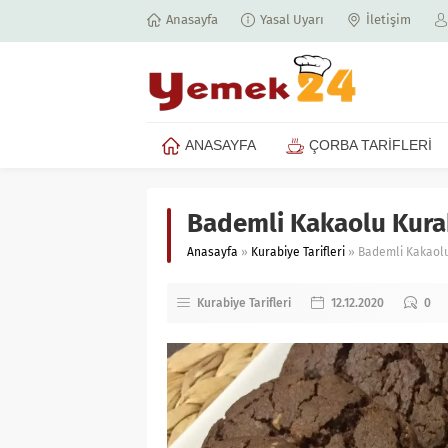
Anasayfa
Yasal Uyarı
İletişim
ANASAYFA
ÇORBA TARİFLERİ
Bademli Kakaolu Kurab
Anasayfa
»
Kurabiye Tarifleri
»
Bademli Kakaolu
Kurabiye Tarifleri
12.12.2020
0