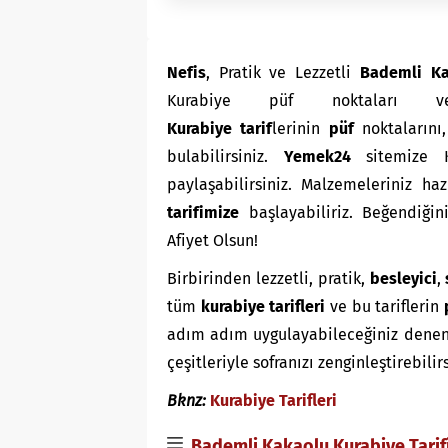
Nefis
, Pratik ve Lezzetli
Bademli Ka
Kurabiye püf noktaları
K
urabiye
tarif
lerinin
püf
noktalarını
bulabilirsiniz.
Yemek24
sitemize K
paylaşabilirsiniz. Malzemeleriniz ha
tarifimize
başlayabiliriz. Beğendiğini
Afiyet Olsun!
Birbirinden lezzetli, pratik,
besleyici
,
tüm
kurabiye tarifleri
ve bu tariflerin
adım adım uygulayabileceğiniz denenmiş
çeşitleriyle sofranızı zenginleştirebilir
Bknz:
Kurabiye Tarifleri
Bademli Kakaolu Kurabiye Tarifi