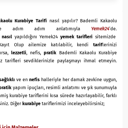
kaolu Kurabiye Tarifi
nasıl yapılır? Bademli Kakaolu
 ve adım adım anlatımıyla
Yemek24
‘de.
,
nasıl
yapıldığını Yemek24
yemek tarifleri
sitemizde
ayıt Olup ailemize katılabilir, kendi
tarif
lerinizi
zırsa,
lezzetli
, nefis,
pratik
Bademli Kakaolu Kurabiye
z tarifleri sevdiklerinizle paylaşmayı ihmal etmeyin.
sağlıklı
ve en
nefis
halleriyle her damak zevkine uygun,
pratik
yapım ipuçları, resimli anlatımı ve şık sunumuyla
 kurabiye tariflerini kısa sürede hazırlayabilir, farklı
siniz. Diğer
kurabiye
tariflerimizi inceleyebilirsiniz;
 için Malzemeler