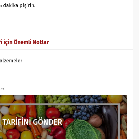
 dakika pişirin.
 için Önemli Notlar
Malzemeler
leri
 TARİFİNİ GÖNDER