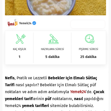
Yemek24
KAÇ KİŞİLİK
HAZIRLAMA SÜRESİ
PİŞİRME SÜRESİ
1
5 dakika
25 dakika
Nefis
, Pratik ve Lezzetli
Bebekler Için Elmalı Sütlaç
Tarifi
nasıl yapılır? Bebekler Için Elmalı Sütlaç püf
noktaları ve adım adım anlatımıyla
Yemek24
‘de.
Ç
ocuk
yemekleri
tarif
lerinin
püf
noktalarını,
nasıl
yapıldığını
Yemek24
yemek tarifleri
sitemizde bulabilirsiniz.