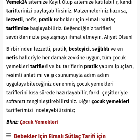
Yemek24
sitemize Kayıt Olup ailemize katılabilir, kendi
tarif
lerinizi paylaşabilirsiniz. Malzemeleriniz hazırsa,
lezzetli
, nefis,
pratik
Bebekler Için Elmalı Sütlaç
tarifimize
başlayabiliriz. Beğendiğiniz tarifleri
sevdiklerinizle paylaşmayı ihmal etmeyin. Afiyet Olsun!
Birbirinden lezzetli, pratik,
besleyici
,
sağlıklı
ve en
nefis
halleriyle her damak zevkine uygun, tüm çocuk
yemekleri
tarifleri
ve bu tariflerin
pratik
yapım ipuçları,
resimli anlatımı ve şık sunumuyla adım adım
uygulayabileceğiniz denenmiş çocuk yemekleri
tariflerini kısa sürede hazırlayabilir, farklı çeşitleriyle
sofranızı zenginleştirebilirsiniz. Diğer
çocuk yemekleri
tariflerimizi inceleyebilirsiniz;
Bknz:
Çocuk Yemekleri
Bebekler Için Elmalı Sütlaç Tarifi için