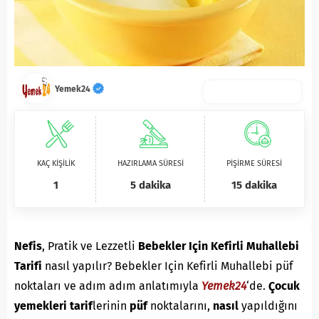
Yemek24
KAÇ KİŞİLİK
HAZIRLAMA SÜRESİ
PİŞİRME SÜRESİ
1
5 dakika
15 dakika
Nefis
, Pratik ve Lezzetli
Bebekler Için Kefirli Muhallebi
Tarifi
nasıl yapılır? Bebekler Için Kefirli Muhallebi püf
noktaları ve adım adım anlatımıyla
Yemek24
‘de.
Ç
ocuk
yemekleri
tarif
lerinin
püf
noktalarını,
nasıl
yapıldığını