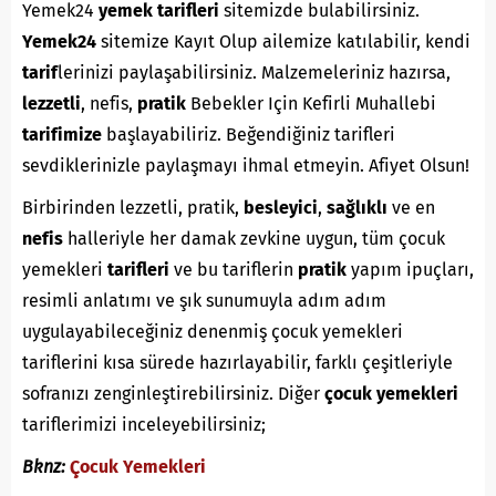
Yemek24
yemek tarifleri
sitemizde bulabilirsiniz.
Yemek24
sitemize Kayıt Olup ailemize katılabilir, kendi
tarif
lerinizi paylaşabilirsiniz. Malzemeleriniz hazırsa,
lezzetli
, nefis,
pratik
Bebekler Için Kefirli Muhallebi
tarifimize
başlayabiliriz. Beğendiğiniz tarifleri
sevdiklerinizle paylaşmayı ihmal etmeyin. Afiyet Olsun!
Birbirinden lezzetli, pratik,
besleyici
,
sağlıklı
ve en
nefis
halleriyle her damak zevkine uygun, tüm çocuk
yemekleri
tarifleri
ve bu tariflerin
pratik
yapım ipuçları,
resimli anlatımı ve şık sunumuyla adım adım
uygulayabileceğiniz denenmiş çocuk yemekleri
tariflerini kısa sürede hazırlayabilir, farklı çeşitleriyle
sofranızı zenginleştirebilirsiniz. Diğer
çocuk yemekleri
tariflerimizi inceleyebilirsiniz;
Bknz:
Çocuk Yemekleri