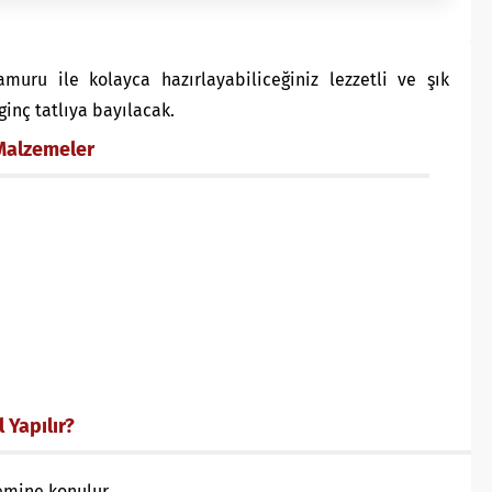
amuru ile kolayca hazırlayabiliceğiniz lezzetli ve şık
lginç tatlıya bayılacak.
 Malzemeler
 Yapılır?
emine konulur.