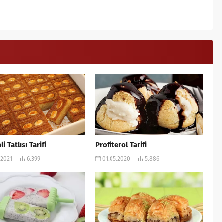
 Tatlısı Tarifi
Profiterol Tarifi
.2021
6.399
01.05.2020
5.886