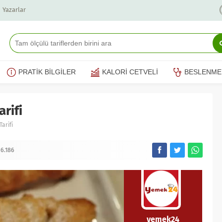
Yazarlar
PRATİK BİLGİLER
KALORİ CETVELİ
BESLENME
rifi
arifi
6.186
yemek24