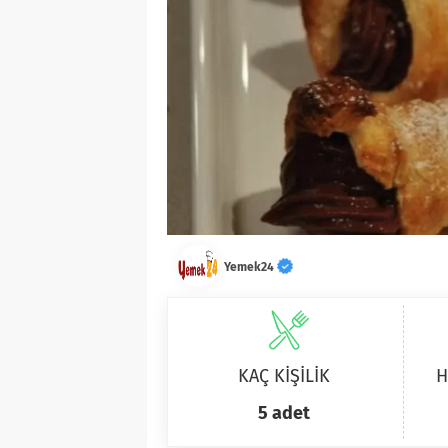
Yemek24
KAÇ KİŞİLİK
H
5 adet