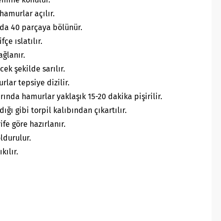
amurlar açılır.
rda 40 parçaya bölünür.
fçe ıslatılır.
ağlanır.
cek şekilde sarılır.
rlar tepsiye dizilir.
rında hamurlar yaklaşık 15-20 dakika pişirilir.
ığı gibi torpil kalıbından çıkartılır.
fe göre hazırlanır.
ldurulur.
kılır.