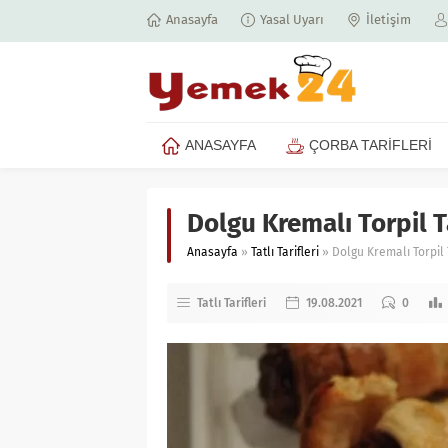
Anasayfa
Yasal Uyarı
İletişim
ANASAYFA
ÇORBA TARİFLERİ
Dolgu Kremalı Torpil Ta
Anasayfa
»
Tatlı Tarifleri
»
Dolgu Kremalı Torpil T
Tatlı Tarifleri
19.08.2021
0