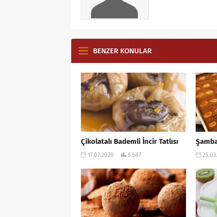
BENZER KONULAR
Çikolatalı Bademli İncir Tatlısı
Şambali
17.07.2020
5.587
25.03