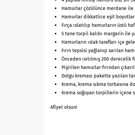
Hamurlar çözülünce merdane ile h
Hamurlar dikkatlice eşit boyutla
Fırça ıslatılıp hamurların üstü hafi
5 tane torpil kalıbı margarin ile y
Hamurların ıslak tarafları içe gele
Fırın tepsisi yağlanıp sarılan hamu
Önceden ısıtılmış 200 derecelik fı
Pişirilen hamurlar fırından çıkarıld
Dolgu kreması pakette yazılan tari
Krema, krema sıkma torbasına do
Krema soğuyan torpillerin içene sı
Afiyet olsun!