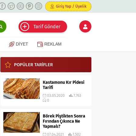
Giriş Yap / Üyelik
Tarif Gönder
DİYET
REKLAM
POPÜLER TARİFLER
Kastamonu Kır Pidesi
Tarifi
03.05.2020
7.763
0
Börek Piştikten Sonra
Fırından Çıkınca Ne
Yapmalı?
07.04.2021
7.502