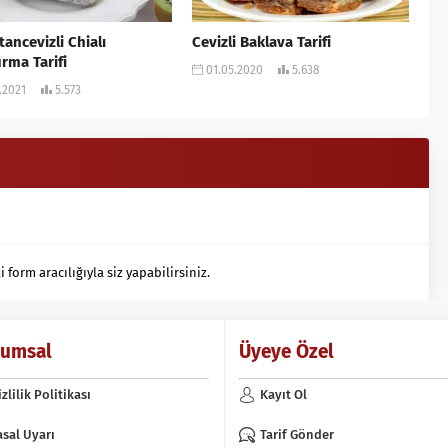
tancevizli Chialı
Cevizli Baklava Tarifi
rma Tarifi
01.05.2020
5.638
.2021
5.573
orm aracılığıyla siz yapabilirsiniz.
rumsal
Üyeye Özel
izlilik Politikası
Kayıt Ol
asal Uyarı
Tarif Gönder