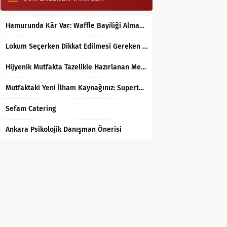
Hamurunda Kâr Var: Waffle Bayiliği Almak Mantıklı mı?
Lokum Seçerken Dikkat Edilmesi Gereken 7 Temel Kriter
Hijyenik Mutfakta Tazelikle Hazırlanan Mersin Tantunisi
Mutfaktaki Yeni İlham Kaynağınız: Supertarifler.com ile Tanışın
Sefam Catering
Ankara Psikolojik Danışman Önerisi