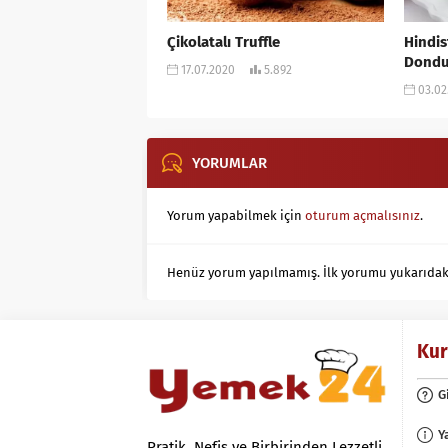
Çikolatalı Truffle
Hindis
Dondu
17.07.2020
5.892
03.02
YORUMLAR
Yorum yapabilmek için
oturum açmalısınız
.
Henüz yorum yapılmamış. İlk yorumu yukarıdaki f
Ku
G
Y
Pratik, Nefis ve Birbirinden Lezzetli