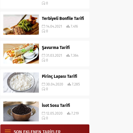
0
Terbiyeli Bonfile Tarifi
14.04.2021
7.416
0
Şavurma Tarifi
31.03.2021
7.364
0
Pirinç Lapası Tarifi
30.04.2020
7.285
0
İsot Sosu Tarifi
12.05.2020
7.219
0
SON EKLENEN TARİFLER