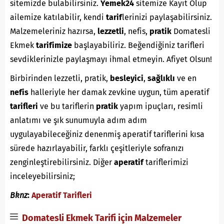
sitemizde bulabilirsiniz.
Yemek24
sitemize Kayıt Olup
ailemize katılabilir, kendi
tarif
lerinizi paylaşabilirsiniz.
Malzemeleriniz hazırsa,
lezzetli
, nefis,
pratik
Domatesli
Ekmek
tarifimize
başlayabiliriz. Beğendiğiniz tarifleri
sevdiklerinizle paylaşmayı ihmal etmeyin. Afiyet Olsun!
Birbirinden lezzetli, pratik,
besleyici
,
sağlıklı
ve en
nefis
halleriyle her damak zevkine uygun, tüm aperatif
tarifleri
ve bu tariflerin
pratik
yapım ipuçları, resimli
anlatımı ve şık sunumuyla adım adım
uygulayabileceğiniz denenmiş aperatif tariflerini kısa
sürede hazırlayabilir, farklı çeşitleriyle sofranızı
zenginleştirebilirsiniz. Diğer
aperatif
tariflerimizi
inceleyebilirsiniz;
Bknz
:
Aperatif Tarifleri
Domatesli Ekmek Tarifi için Malzemeler