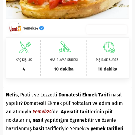
Yemek24
KAÇ KİŞİLİK
HAZIRLAMA SÜRESİ
PİŞİRME SÜRESİ
4
10 dakika
10 dakika
Nefis
, Pratik ve Lezzetli
Domatesli Ekmek Tarifi
nasıl
yapılır? Domatesli Ekmek püf noktaları ve adım adım
anlatımıyla
Yemek24
‘de.
A
peratif
tarif
lerinin
püf
noktalarını,
nasıl
yapıldığını ögrenebilir ve özenle
hazırlanmış
basit
tarifleriyle Yemek24
yemek tarifleri