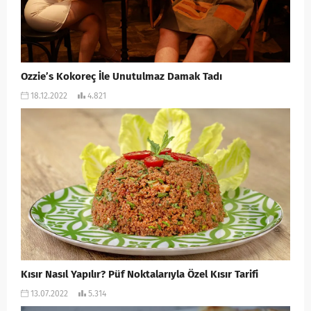
Ozzie’s Kokoreç İle Unutulmaz Damak Tadı
18.12.2022
4.821
Kısır Nasıl Yapılır? Püf Noktalarıyla Özel Kısır Tarifi
13.07.2022
5.314