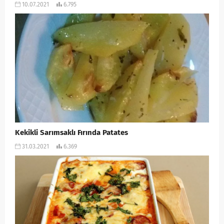
10.07.2021
6.795
Kekikli Sarımsaklı Fırında Patates
31.03.2021
6.369