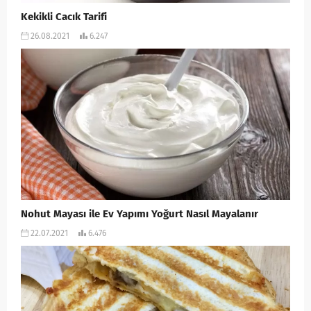
Kekikli Cacık Tarifi
26.08.2021
6.247
Nohut Mayası ile Ev Yapımı Yoğurt Nasıl Mayalanır
22.07.2021
6.476