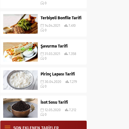
0
Terbiyeli Bonfile Tarifi
14.04.2021
7.410
0
Şavurma Tarifi
31.03.2021
7.358
0
Pirinç Lapası Tarifi
30.04.2020
7.279
0
İsot Sosu Tarifi
12.05.2020
7.212
0
SON EKLENEN TARİFLER