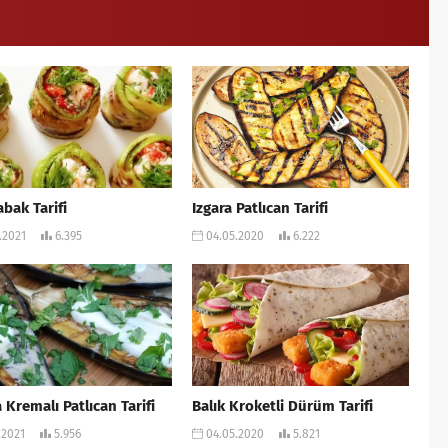
abak Tarifi
Izgara Patlıcan Tarifi
.2021
6.395
04.05.2020
6.222
a Kremalı Patlıcan Tarifi
Balık Kroketli Dürüm Tarifi
.2021
5.956
04.05.2020
5.821