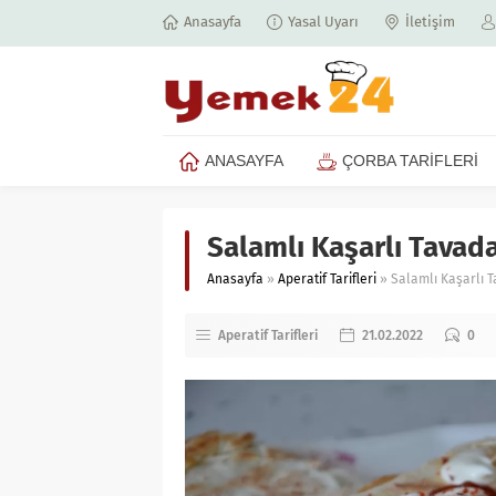
Anasayfa
Yasal Uyarı
İletişim
ANASAYFA
ÇORBA TARİFLERİ
Salamlı Kaşarlı Tavad
Anasayfa
»
Aperatif Tarifleri
»
Salamlı Kaşarlı 
Aperatif Tarifleri
21.02.2022
0