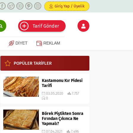
Giriş Yap / Üyelik
Tarif Gönder
DİYET
REKLAM
POPÜLER TARİFLER
Kastamonu Kır Pidesi
Tarifi
03.05.2020
7.757
0
Börek Piştikten Sonra
Fırından Çıkınca Ne
Yapmalı?
07.04.2021
7.496