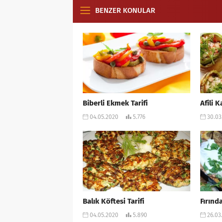
BENZER KONULAR
Biberli Ekmek Tarifi
Afili K
04.05.2020
5.776
30.03
Balık Köftesi Tarifi
Fırınd
04.05.2020
5.890
26.03