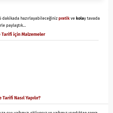
 5 dakikada hazırlayabileceğiniz
pratik
ve
kola
y tavada
erle paylaştık…
Tarifi için Malzemeler
arifi Nasıl Yapılır?
za sıvı yağımızı ekliyoruz ve yağımız ısındıktan sonra