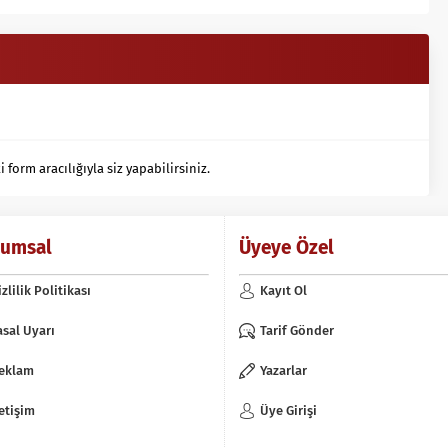
orm aracılığıyla siz yapabilirsiniz.
rumsal
Üyeye Özel
izlilik Politikası
Kayıt Ol
asal Uyarı
Tarif Gönder
eklam
Yazarlar
letişim
Üye Girişi