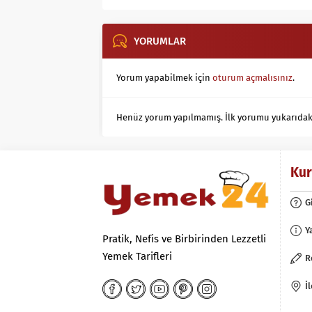
YORUMLAR
Yorum yapabilmek için
oturum açmalısınız
.
Henüz yorum yapılmamış. İlk yorumu yukarıdaki f
Ku
G
Y
Pratik, Nefis ve Birbirinden Lezzetli
Yemek Tarifleri
R
İ