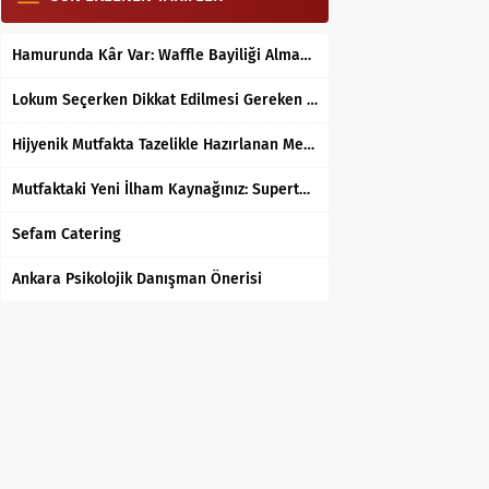
Hamurunda Kâr Var: Waffle Bayiliği Almak Mantıklı mı?
Lokum Seçerken Dikkat Edilmesi Gereken 7 Temel Kriter
Hijyenik Mutfakta Tazelikle Hazırlanan Mersin Tantunisi
Mutfaktaki Yeni İlham Kaynağınız: Supertarifler.com ile Tanışın
Sefam Catering
Ankara Psikolojik Danışman Önerisi