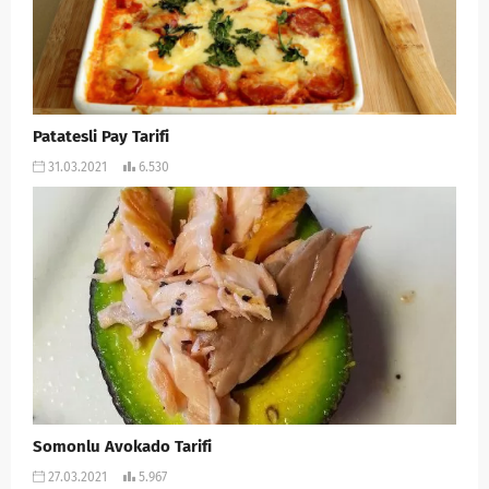
Patatesli Pay Tarifi
31.03.2021
6.530
Somonlu Avokado Tarifi
27.03.2021
5.967