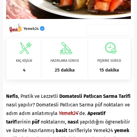
Yemek24
KAÇ KİŞİLİK
HAZIRLAMA SÜRESİ
PİŞİRME SÜRESİ
4
25 dakika
15 dakika
Nefis
, Pratik ve Lezzetli
Domatesli Patlıcan Sarma Tarifi
nasıl yapılır? Domatesli Patlıcan Sarma püf noktaları ve
adım adım anlatımıyla
Yemek24
‘de.
A
peratif
tarif
lerinin
püf
noktalarını,
nasıl
yapıldığını ögrenebilir
ve özenle hazırlanmış
basit
tarifleriyle Yemek24
yemek