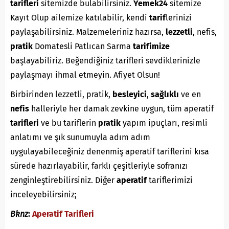
tarifleri
sitemizde bulabilirsiniz.
Yemek24
sitemize
Kayıt Olup ailemize katılabilir, kendi
tarif
lerinizi
paylaşabilirsiniz. Malzemeleriniz hazırsa,
lezzetli
, nefis,
pratik
Domatesli Patlıcan Sarma
tarifimize
başlayabiliriz. Beğendiğiniz tarifleri sevdiklerinizle
paylaşmayı ihmal etmeyin. Afiyet Olsun!
Birbirinden lezzetli, pratik,
besleyici
,
sağlıklı
ve en
nefis
halleriyle her damak zevkine uygun, tüm aperatif
tarifleri
ve bu tariflerin
pratik
yapım ipuçları, resimli
anlatımı ve şık sunumuyla adım adım
uygulayabileceğiniz denenmiş aperatif tariflerini kısa
sürede hazırlayabilir, farklı çeşitleriyle sofranızı
zenginleştirebilirsiniz. Diğer
aperatif
tariflerimizi
inceleyebilirsiniz;
Bknz
:
Aperatif Tarifleri