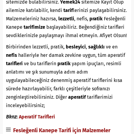
sitemizde bulabilirsiniz.
Yemek24
sitemize Kayıt Olup
ailemize katılabilir, kendi
tarif
lerinizi paylaşabilirsiniz.
Malzemeleriniz hazırsa,
lezzetli
, nefis,
pratik
Fesleğenli
Kanepe
tarifimize
başlayabiliriz. Beğendiğiniz tarifleri
sevdiklerinizle paylaşmayı ihmal etmeyin. Afiyet Olsun!
Birbirinden lezzetli, pratik,
besleyici
,
sağlıklı
ve en
nefis
halleriyle her damak zevkine uygun, tüm aperatif
tarifleri
ve bu tariflerin
pratik
yapım ipuçları, resimli
anlatımı ve şık sunumuyla adım adım
uygulayabileceğiniz denenmiş aperatif tariflerini kısa
sürede hazırlayabilir, farklı çeşitleriyle sofranızı
zenginleştirebilirsiniz. Diğer
aperatif
tariflerimizi
inceleyebilirsiniz;
Bknz
:
Aperatif Tarifleri
Fesleğenli Kanepe Tarifi için Malzemeler