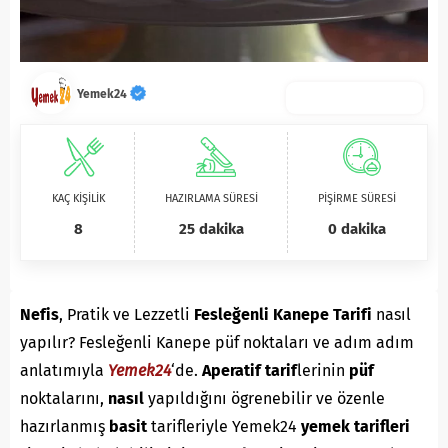
Yemek24
KAÇ KİŞİLİK
HAZIRLAMA SÜRESİ
PİŞİRME SÜRESİ
8
25 dakika
0 dakika
Nefis
, Pratik ve Lezzetli
Fesleğenli Kanepe Tarifi
nasıl
yapılır? Fesleğenli Kanepe püf noktaları ve adım adım
anlatımıyla
Yemek24
‘de.
A
peratif
tarif
lerinin
püf
noktalarını,
nasıl
yapıldığını ögrenebilir ve özenle
hazırlanmış
basit
tarifleriyle Yemek24
yemek tarifleri