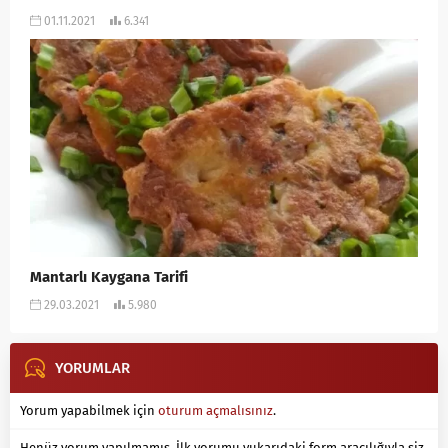
01.11.2021
6.341
Mantarlı Kaygana Tarifi
29.03.2021
5.980
YORUMLAR
Yorum yapabilmek için
oturum açmalısınız
.
Henüz yorum yapılmamış. İlk yorumu yukarıdaki form aracılığıyla siz