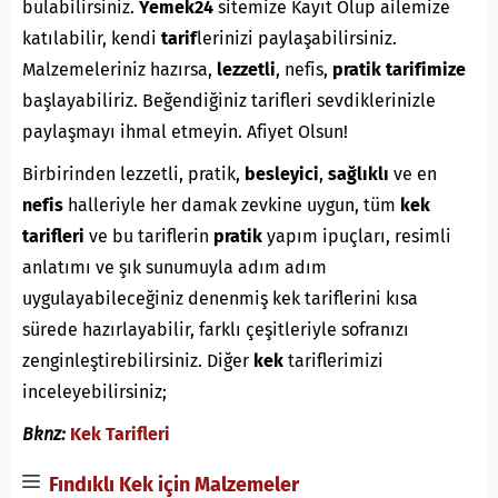
bulabilirsiniz.
Yemek24
sitemize Kayıt Olup ailemize
katılabilir, kendi
tarif
lerinizi paylaşabilirsiniz.
Malzemeleriniz hazırsa,
lezzetli
, nefis,
pratik
tarifimize
başlayabiliriz. Beğendiğiniz tarifleri sevdiklerinizle
paylaşmayı ihmal etmeyin. Afiyet Olsun!
Birbirinden lezzetli, pratik,
besleyici
,
sağlıklı
ve en
nefis
halleriyle her damak zevkine uygun, tüm
kek
tarifleri
ve bu tariflerin
pratik
yapım ipuçları, resimli
anlatımı ve şık sunumuyla adım adım
uygulayabileceğiniz denenmiş kek tariflerini kısa
sürede hazırlayabilir, farklı çeşitleriyle sofranızı
zenginleştirebilirsiniz. Diğer
kek
tariflerimizi
inceleyebilirsiniz;
Bknz:
Kek Tarifleri
Fındıklı Kek için Malzemeler