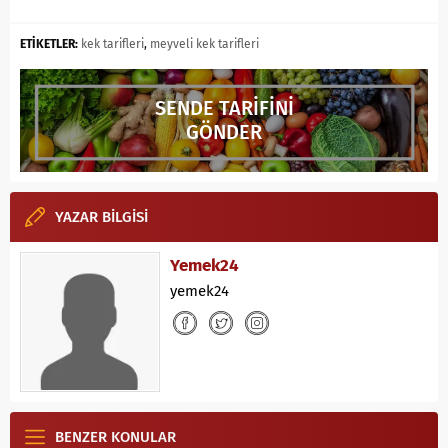
ETİKETLER:
kek tarifleri
,
meyveli kek tarifleri
SENDE TARİFİNİ
GÖNDER
YAZAR BİLGİSİ
Yemek24
yemek24
BENZER KONULAR