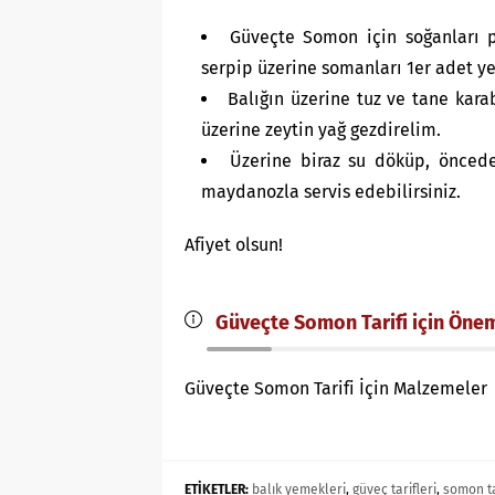
Güveçte Somon için soğanları pi
serpip üzerine somanları 1er adet yer
Balığın üzerine tuz ve tane kar
üzerine zeytin yağ gezdirelim.
Üzerine biraz su döküp, önceden
maydanozla servis edebilirsiniz.
Afiyet olsun!
Güveçte Somon Tarifi için Önem
Güveçte Somon Tarifi İçin Malzemeler
ETİKETLER:
balık yemekleri
,
güveç tarifleri
,
somon ta