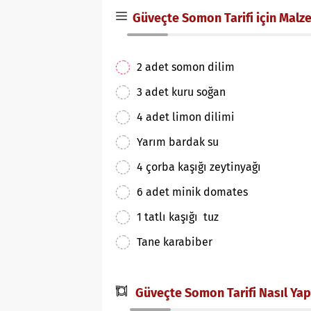
Güveçte Somon Tarifi için Malz
2 adet somon dilim
3 adet kuru soğan
4 adet limon dilimi
Yarım bardak su
4 çorba kaşığı zeytinyağı
6 adet minik domates
1 tatlı kaşığı tuz
Tane karabiber
Güveçte Somon Tarifi Nasıl Yapı