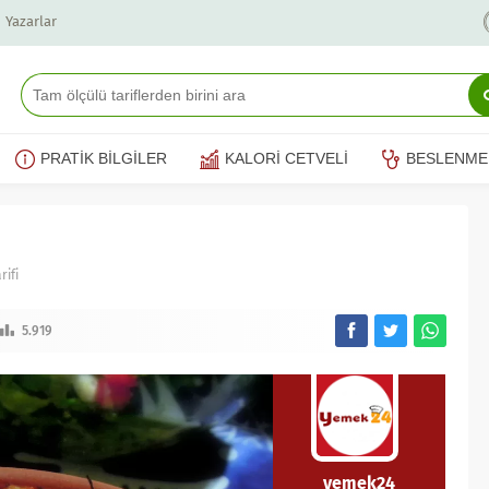
Yazarlar
PRATİK BİLGİLER
KALORİ CETVELİ
BESLENME
ifi
5.919
yemek24