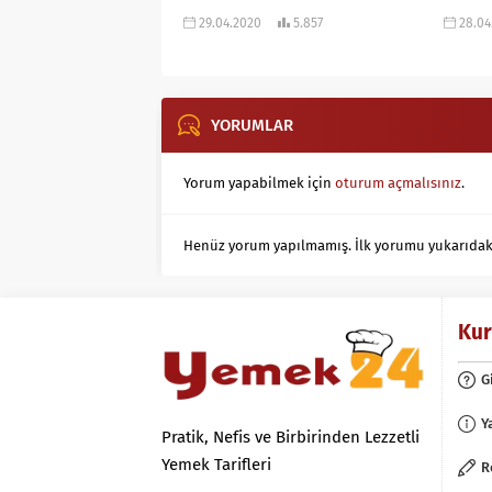
29.04.2020
5.857
28.04
YORUMLAR
Yorum yapabilmek için
oturum açmalısınız
.
Henüz yorum yapılmamış. İlk yorumu yukarıdaki f
Ku
G
Y
Pratik, Nefis ve Birbirinden Lezzetli
Yemek Tarifleri
R