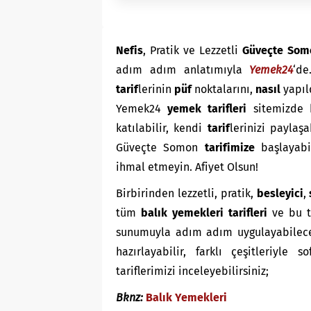
Nefis
, Pratik ve Lezzetli
Güveçte Somo
adım adım anlatımıyla
Yemek24
‘d
tarif
lerinin
püf
noktalarını,
nasıl
yapıl
Yemek24
yemek tarifleri
sitemizde 
katılabilir, kendi
tarif
lerinizi paylaşa
Güveçte Somon
tarifimize
başlayabil
ihmal etmeyin. Afiyet Olsun!
Birbirinden lezzetli, pratik,
besleyici
,
tüm
balık yemekleri tarifleri
ve bu t
sunumuyla adım adım uygulayabileceğ
hazırlayabilir, farklı çeşitleriyle s
tariflerimizi inceleyebilirsiniz;
Bknz:
Balık Yemekleri