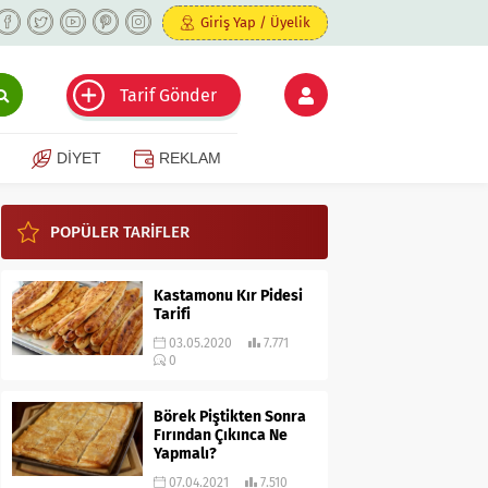
Giriş Yap / Üyelik
Tarif Gönder
DİYET
REKLAM
POPÜLER TARİFLER
Kastamonu Kır Pidesi
Tarifi
03.05.2020
7.771
0
Börek Piştikten Sonra
Fırından Çıkınca Ne
Yapmalı?
07.04.2021
7.510