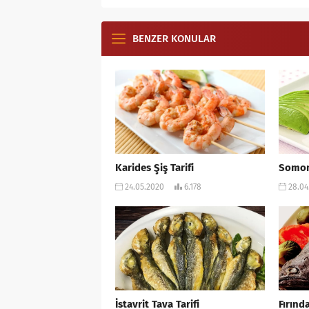
BENZER KONULAR
Karides Şiş Tarifi
Somon 
24.05.2020
6.178
28.04
İstavrit Tava Tarifi
Fırınd