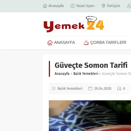
Anasayfa
Yasal Uyarı
İletişim
ANASAYFA
ÇORBA TARİFLERİ
Güveçte Somon Tarifi
Anasayfa
»
Balık Yemekleri
»
Güveçte Somon Tar
Balık Yemekleri
29.04.2020
0