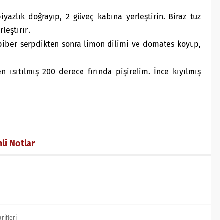
yazlık doğrayıp, 2 güveç kabına yerleştirin. Biraz tuz
leştirin.
abiber serpdikten sonra limon dilimi ve domates koyup,
 ısıtılmış 200 derece fırında pişirelim. İnce kıyılmış
li Notlar
rifleri