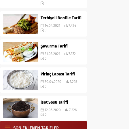
0
Terbiyeli Bonfile Tarifi
14.04.2021
7.424
0
Şavurma Tarifi
31.03.2021
7.372
0
Pirinç Lapası Tarifi
30.04.2020
7.293
0
İsot Sosu Tarifi
12.05.2020
7.226
0
SON EKLENEN TARİFLER