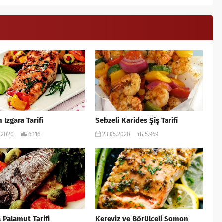
Izgara Tarifi
Sebzeli Karides Şiş Tarifi
.2020
6.116
23.05.2020
5.969
a Palamut Tarifi
Kereviz ve Börülceli Somon