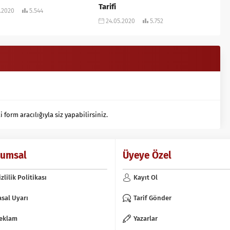
Tarifi
.2020
5.544
24.05.2020
5.752
orm aracılığıyla siz yapabilirsiniz.
rumsal
Üyeye Özel
izlilik Politikası
Kayıt Ol
asal Uyarı
Tarif Gönder
eklam
Yazarlar