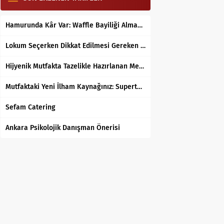
Hamurunda Kâr Var: Waffle Bayiliği Almak Mantıklı mı?
Lokum Seçerken Dikkat Edilmesi Gereken 7 Temel Kriter
Hijyenik Mutfakta Tazelikle Hazırlanan Mersin Tantunisi
Mutfaktaki Yeni İlham Kaynağınız: Supertarifler.com ile Tanışın
Sefam Catering
Ankara Psikolojik Danışman Önerisi