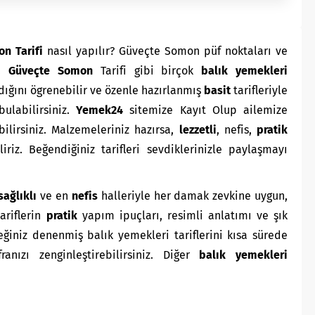
n Tarifi
nasıl yapılır? Güveçte Somon püf noktaları ve
e.
Güveçte Somon
Tarifi gibi birçok
balık yemekleri
dığını ögrenebilir ve özenle hazırlanmış
basit
tarifleriyle
bulabilirsiniz.
Yemek24
sitemize Kayıt Olup ailemize
bilirsiniz. Malzemeleriniz hazırsa,
lezzetli
, nefis,
pratik
iriz. Beğendiğiniz tarifleri sevdiklerinizle paylaşmayı
sağlıklı
ve en
nefis
halleriyle her damak zevkine uygun,
ariflerin
pratik
yapım ipuçları, resimli anlatımı ve şık
iniz denenmiş balık yemekleri tariflerini kısa sürede
ofranızı zenginleştirebilirsiniz. Diğer
balık yemekleri