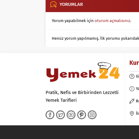
YORUMLAR
Yorum yapabilmek için
oturum açmalısınız
.
Henüz yorum yapılmamış. İlk yorumu yukarıdaki f
Ku
G
Y
Pratik, Nefis ve Birbirinden Lezzetli
Yemek Tarifleri
R
İ