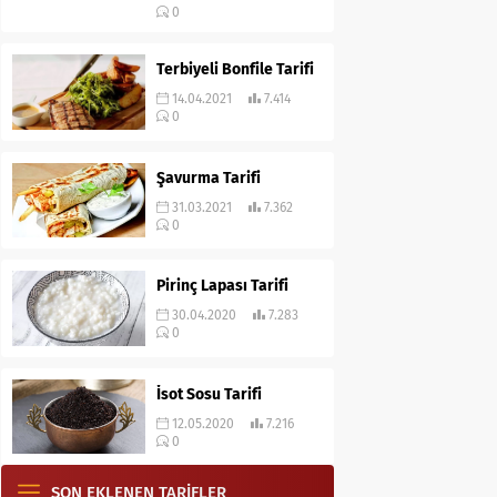
0
Terbiyeli Bonfile Tarifi
14.04.2021
7.414
0
Şavurma Tarifi
31.03.2021
7.362
0
Pirinç Lapası Tarifi
30.04.2020
7.283
0
İsot Sosu Tarifi
12.05.2020
7.216
0
SON EKLENEN TARİFLER