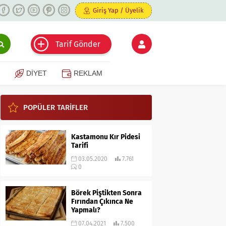
Giriş Yap / Üyelik
Tarif Gönder
DİYET
REKLAM
POPÜLER TARİFLER
Kastamonu Kır Pidesi
Tarifi
03.05.2020
7.761
0
Börek Piştikten Sonra
Fırından Çıkınca Ne
Yapmalı?
07.04.2021
7.500