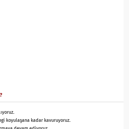
r?
ıyoruz.
rengi koyulaşana kadar kavuruyoruz.
vurmaya devam ediyoruz.