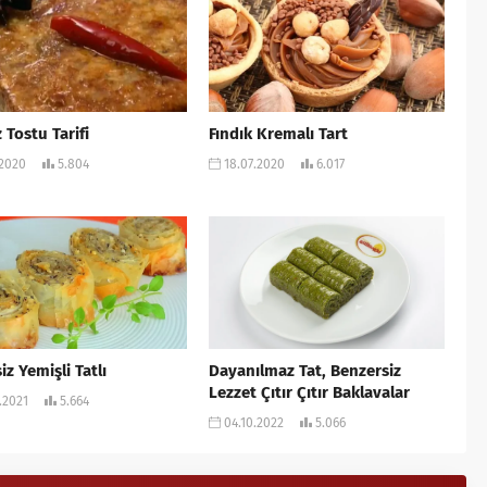
 Tostu Tarifi
Fındık Kremalı Tart
.2020
5.804
18.07.2020
6.017
iz Yemişli Tatlı
Dayanılmaz Tat, Benzersiz
Lezzet Çıtır Çıtır Baklavalar
.2021
5.664
04.10.2022
5.066