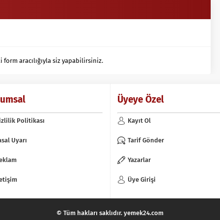
orm aracılığıyla siz yapabilirsiniz.
rumsal
Üyeye Özel
izlilik Politikası
Kayıt Ol
asal Uyarı
Tarif Gönder
eklam
Yazarlar
letişim
Üye Girişi
© Tüm hakları saklıdır. yemek24.com