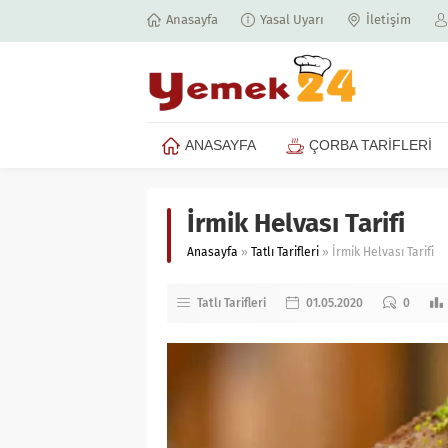
Anasayfa
Yasal Uyarı
İletişim
ANASAYFA
ÇORBA TARİFLERİ
İrmik Helvası Tarifi
Anasayfa
»
Tatlı Tarifleri
»
İrmik Helvası Tarifi
Tatlı Tarifleri
01.05.2020
0