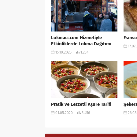
Lokmacı.com Hizmetiyle
Fransız
Etkinliklerde Lokma Dağıtımı
17.07
15.10.2025
1.234
Pratik ve Lezzetli Aşure Tarifi
Şekers
01.05.2020
5.456
26.08