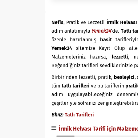
Nefis
, Pratik ve Lezzetli
İrmik Helvası 
adım anlatımıyla
Yemek24
‘de.
T
atlı
ta
özenle hazırlanmış
basit
tarifleri
Yemek24
sitemize Kayıt Olup aile
Malzemeleriniz hazırsa,
lezzetli
, ne
Beğendiğiniz tarifleri sevdiklerinizle 
Birbirinden lezzetli, pratik,
besleyici
,
tüm
tatlı tarifleri
ve bu tariflerin
prati
adım uygulayabileceğiniz denenmiş t
çeşitleriyle sofranızı zenginleştirebilir
Bknz:
Tatlı Tarifleri
İrmik Helvası Tarifi için Malzem