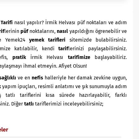
Tarifi
nasıl yapılır? İrmik Helvası püf noktaları ve adım
rif
lerinin
püf
noktalarını,
nasıl
yapıldığını ögrenebilir ve
yle Yemek24
yemek tarifleri
sitemizde bulabilirsiniz.
mize katılabilir, kendi
tarif
lerinizi paylaşabilirsiniz.
fis,
pratik
İrmik Helvası
tarifimize
başlayabiliriz.
paylaşmayı ihmal etmeyin. Afiyet Olsun!
sağlıklı
ve en
nefis
halleriyle her damak zevkine uygun,
k
yapım ipuçları, resimli anlatımı ve şık sunumuyla adım
atlı tariflerini kısa sürede hazırlayabilir, farklı
siniz. Diğer
tatlı
tariflerimizi inceleyebilirsiniz;
eler