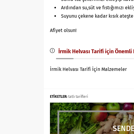
Ardından su,süt ve fıstığımızı ekli
Suyunu çekene kadar kısık ateşte 
Afiyet olsun!
İrmik Helvası Tarifi için Önemli
İrmik Helvası Tarifi İçin Malzemeler
ETİKETLER:
tatlı tarifleri
SENDE