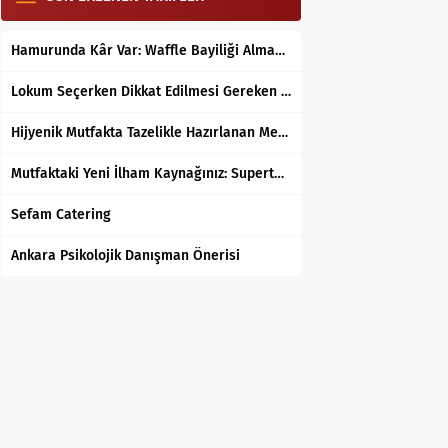
Hamurunda Kâr Var: Waffle Bayiliği Almak Mantıklı mı?
Lokum Seçerken Dikkat Edilmesi Gereken 7 Temel Kriter
Hijyenik Mutfakta Tazelikle Hazırlanan Mersin Tantunisi
Mutfaktaki Yeni İlham Kaynağınız: Supertarifler.com ile Tanışın
Sefam Catering
Ankara Psikolojik Danışman Önerisi