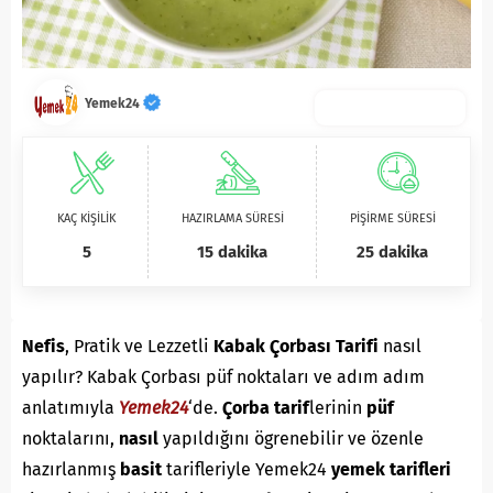
Yemek24
KAÇ KİŞİLİK
HAZIRLAMA SÜRESİ
PİŞİRME SÜRESİ
5
15 dakika
25 dakika
Nefis
, Pratik ve Lezzetli
Kabak Çorbası Tarifi
nasıl
yapılır? Kabak Çorbası püf noktaları ve adım adım
anlatımıyla
Yemek24
‘de.
Ç
orba
tarif
lerinin
püf
noktalarını,
nasıl
yapıldığını ögrenebilir ve özenle
hazırlanmış
basit
tarifleriyle Yemek24
yemek tarifleri