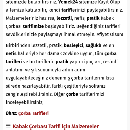
sitemizde bulabilirsiniz.
Yemek24
sitemize Kayıt Olup
ailemize katılabilir, kendi
tarif
lerinizi paylaşabilirsiniz.
Malzemeleriniz hazırsa,
lezzetli
, nefis,
pratik
Kabak
Çorbası
tarifimize
başlayabiliriz. Beğendiğiniz tarifleri
sevdiklerinizle paylaşmayı ihmal etmeyin. Afiyet Olsun!
Birbirinden lezzetli, pratik,
besleyici
,
sağlıklı
ve en
nefis
halleriyle her damak zevkine uygun, tüm
çorba
tarifleri
ve bu tariflerin
pratik
yapım ipuçları, resimli
anlatımı ve şık sunumuyla adım adım
uygulayabileceğiniz denenmiş çorba tariflerini kısa
sürede hazırlayabilir, farklı çeşitleriyle sofranızı
zenginleştirebilirsiniz. Diğer
çorba
tariflerimizi
inceleyebilirsiniz;
Bknz:
Çorba Tarifleri
Kabak Çorbası Tarifi için Malzemeler