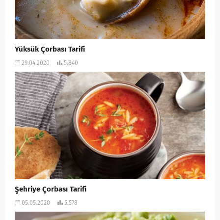
Yüksük Çorbası Tarifi
29.04.2020
5.840
Şehriye Çorbası Tarifi
05.05.2020
5.578