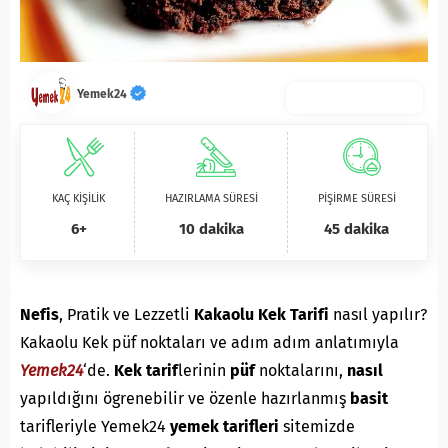
Yemek24
KAÇ KİŞİLİK
HAZIRLAMA SÜRESİ
PİŞİRME SÜRESİ
6+
10 dakika
45 dakika
Nefis
, Pratik ve Lezzetli
Kakaolu Kek Tarifi
nasıl yapılır?
Kakaolu Kek püf noktaları ve adım adım anlatımıyla
Yemek24
‘de.
K
ek
tarif
lerinin
püf
noktalarını,
nasıl
yapıldığını ögrenebilir ve özenle hazırlanmış
basit
tarifleriyle Yemek24
yemek tarifleri
sitemizde