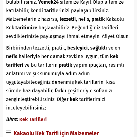
bulabilirsiniz.
Yemek24
sitemize Kayıt Olup ailemize
katılabilir, kendi
tarif
lerinizi paylaşabilirsiniz.
Malzemeleriniz hazırsa,
lezzetli
, nefis,
pratik
Kakaolu
Kek
tarifimize
başlayabiliriz. Beğendiğiniz tarifleri
sevdiklerinizle paylaşmayı ihmal etmeyin. Afiyet Olsun!
Birbirinden lezzetli, pratik,
besleyici
,
sağlıklı
ve en
nefis
halleriyle her damak zevkine uygun, tüm
kek
tarifleri
ve bu tariflerin
pratik
yapım ipuçları, resimli
anlatımı ve şık sunumuyla adım adım
uygulayabileceğiniz denenmiş kek tariflerini kısa
sürede hazırlayabilir, farklı çeşitleriyle sofranızı
zenginleştirebilirsiniz. Diğer
kek
tariflerimizi
inceleyebilirsiniz;
Bknz:
Kek Tarifleri
Kakaolu Kek Tarifi için Malzemeler