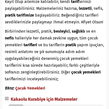
Kayıt Olup ailemize katılabilir, kendi
tarif
lerinizi
paylaşabilirsiniz. Malzemeleriniz hazırsa,
lezzetli
, nefis,
pratik
tarifimize
başlayabiliriz. Beğendiğiniz tarifleri
sevdiklerinizle paylaşmayı ihmal etmeyin. Afiyet Olsun!
Birbirinden lezzetli, pratik,
besleyici
,
sağlıklı
ve en
nefis
halleriyle her damak zevkine uygun, tüm çocuk
yemekleri
tarifleri
ve bu tariflerin
pratik
yapım ipuçları,
resimli anlatımı ve şık sunumuyla adım adım
uygulayabileceğiniz denenmiş çocuk yemekleri
tariflerini kısa sürede hazırlayabilir, farklı çeşitleriyle
sofranızı zenginleştirebilirsiniz. Diğer
çocuk yemekleri
tariflerimizi inceleyebilirsiniz;
Bknz:
Çocuk Yemekleri
Kakaolu Kurabiye için Malzemeler