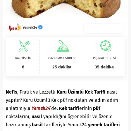
Yemek24
KAÇ KİŞİLİK
HAZIRLAMA SÜRESİ
PİŞİRME SÜRESİ
6
25 dakika
35 dakika
Nefis
, Pratik ve Lezzetli
Kuru Üzümlü Kek Tarifi
nasıl
yapılır? Kuru Üzümlü Kek püf noktaları ve adım adım
anlatımıyla
Yemek24
‘de.
Kek
tarif
lerinin
püf
noktalarını,
nasıl
yapıldığını ögrenebilir ve özenle
hazırlanmış
basit
tarifleriyle Yemek24
yemek tarifleri