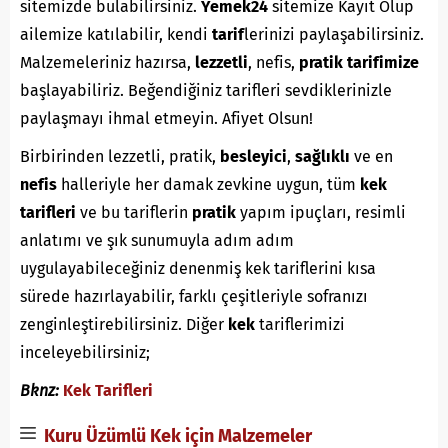
sitemizde bulabilirsiniz.
Yemek24
sitemize Kayıt Olup
ailemize katılabilir, kendi
tarif
lerinizi paylaşabilirsiniz.
Malzemeleriniz hazırsa,
lezzetli
, nefis,
pratik
tarifimize
başlayabiliriz. Beğendiğiniz tarifleri sevdiklerinizle
paylaşmayı ihmal etmeyin. Afiyet Olsun!
Birbirinden lezzetli, pratik,
besleyici
,
sağlıklı
ve en
nefis
halleriyle her damak zevkine uygun, tüm
kek
tarifleri
ve bu tariflerin
pratik
yapım ipuçları, resimli
anlatımı ve şık sunumuyla adım adım
uygulayabileceğiniz denenmiş kek tariflerini kısa
sürede hazırlayabilir, farklı çeşitleriyle sofranızı
zenginleştirebilirsiniz. Diğer
kek
tariflerimizi
inceleyebilirsiniz;
Bknz:
Kek Tarifleri
Kuru Üzümlü Kek için Malzemeler