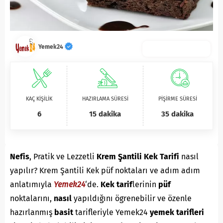
Yemek24
KAÇ KİŞİLİK
HAZIRLAMA SÜRESİ
PİŞİRME SÜRESİ
6
15 dakika
35 dakika
Nefis
, Pratik ve Lezzetli
Krem Şantili Kek Tarifi
nasıl
yapılır? Krem Şantili Kek püf noktaları ve adım adım
anlatımıyla
Yemek24
‘de.
Kek
tarif
lerinin
püf
noktalarını,
nasıl
yapıldığını ögrenebilir ve özenle
hazırlanmış
basit
tarifleriyle Yemek24
yemek tarifleri