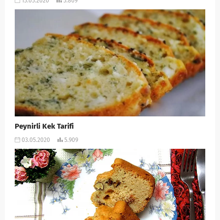
15.05.2020
5.809
Peynirli Kek Tarifi
03.05.2020
5.909