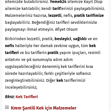
sitemizde bulabilirsiniz.
Yemek24
sitemize Kayıt Olup
ailemize katılabilir, kendi
tarif
lerinizi paylaşabilirsiniz.
Malzemeleriniz hazırsa,
lezzetli
, nefis,
pratik
tarifimize
başlayabiliriz. Beğendiğiniz tarifleri sevdiklerinizle
paylaşmayı ihmal etmeyin. Afiyet Olsun!
Birbirinden lezzetli, pratik,
besleyici
,
sağlıklı
ve en
nefis
halleriyle her damak zevkine uygun, tüm
kek
tarifleri
ve bu tariflerin
pratik
yapım ipuçları, resimli
anlatımı ve şık sunumuyla adım adım
uygulayabileceğiniz denenmiş kek tariflerini kısa
sürede hazırlayabilir, farklı çeşitleriyle sofranızı
zenginleştirebilirsiniz. Diğer
kek
tariflerimizi
inceleyebilirsiniz;
Bknz:
Kek Tarifleri
Krem Şantili Kek için Malzemeler