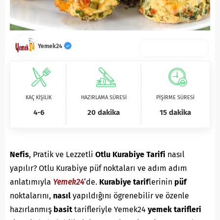
Yemek24
KAÇ KİŞİLİK
HAZIRLAMA SÜRESİ
PİŞİRME SÜRESİ
4-6
20 dakika
15 dakika
Nefis
, Pratik ve Lezzetli
Otlu Kurabiye Tarifi
nasıl
yapılır? Otlu Kurabiye püf noktaları ve adım adım
anlatımıyla
Yemek24
‘de.
K
urabiye
tarif
lerinin
püf
noktalarını,
nasıl
yapıldığını ögrenebilir ve özenle
hazırlanmış
basit
tarifleriyle Yemek24
yemek tarifleri