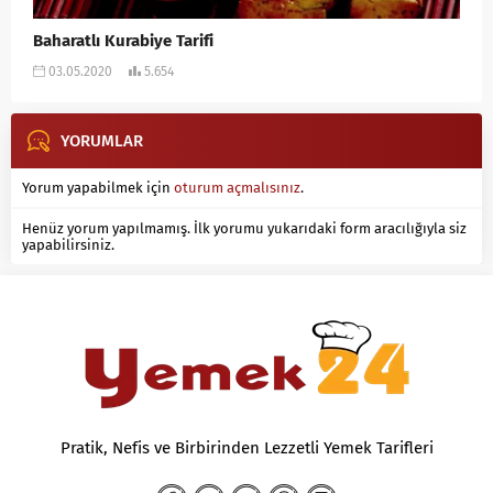
Baharatlı Kurabiye Tarifi
03.05.2020
5.654
YORUMLAR
Yorum yapabilmek için
oturum açmalısınız
.
Henüz yorum yapılmamış. İlk yorumu yukarıdaki form aracılığıyla siz
yapabilirsiniz.
Pratik, Nefis ve Birbirinden Lezzetli Yemek Tarifleri