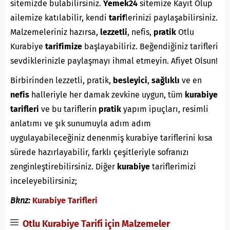
sitemizde bulabilirsiniz.
Yemek24
sitemize Kayıt Olup
ailemize katılabilir, kendi
tarif
lerinizi paylaşabilirsiniz.
Malzemeleriniz hazırsa,
lezzetli
, nefis,
pratik
Otlu
Kurabiye
tarifimize
başlayabiliriz. Beğendiğiniz tarifleri
sevdiklerinizle paylaşmayı ihmal etmeyin. Afiyet Olsun!
Birbirinden lezzetli, pratik,
besleyici
,
sağlıklı
ve en
nefis
halleriyle her damak zevkine uygun, tüm
kurabiye
tarifleri
ve bu tariflerin
pratik
yapım ipuçları, resimli
anlatımı ve şık sunumuyla adım adım
uygulayabileceğiniz denenmiş kurabiye tariflerini kısa
sürede hazırlayabilir, farklı çeşitleriyle sofranızı
zenginleştirebilirsiniz. Diğer
kurabiye
tariflerimizi
inceleyebilirsiniz;
Bknz:
Kurabiye Tarifleri
Otlu Kurabiye Tarifi için Malzemeler