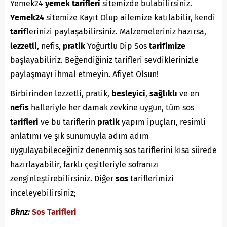
Yemek24
yemek tarifleri
sitemizde bulabilirsiniz.
Yemek24
sitemize Kayıt Olup ailemize katılabilir, kendi
tarif
lerinizi paylaşabilirsiniz. Malzemeleriniz hazırsa,
lezzetli
, nefis,
pratik
Yoğurtlu Dip Sos
tarifimize
başlayabiliriz. Beğendiğiniz tarifleri sevdiklerinizle
paylaşmayı ihmal etmeyin. Afiyet Olsun!
Birbirinden lezzetli, pratik,
besleyici
,
sağlıklı
ve en
nefis
halleriyle her damak zevkine uygun, tüm sos
tarifleri
ve bu tariflerin
pratik
yapım ipuçları, resimli
anlatımı ve şık sunumuyla adım adım
uygulayabileceğiniz denenmiş sos tariflerini kısa sürede
hazırlayabilir, farklı çeşitleriyle sofranızı
zenginleştirebilirsiniz. Diğer
sos
tariflerimizi
inceleyebilirsiniz;
Bknz:
Sos Tarifleri