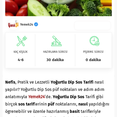
Yemek24
KAÇ KİŞİLİK
HAZIRLAMA SÜRESİ
PİŞİRME SÜRESİ
4-6
30 dakika
0 dakika
Nefis
, Pratik ve Lezzetli
Yoğurtlu Dip Sos Tarifi
nasıl
yapılır? Yoğurtlu Dip Sos püf noktaları ve adım adım
anlatımıyla
Yemek24
‘de.
Yoğurtlu Dip Sos
Tarifi gibi
birçok
sos
tarif
lerinin
püf
noktalarını,
nasıl
yapıldığını
ögrenebilir ve özenle hazırlanmış
basit
tarifleriyle