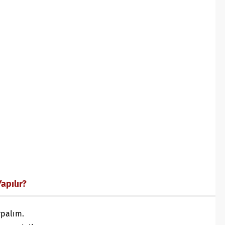
apılır?
rpalım.