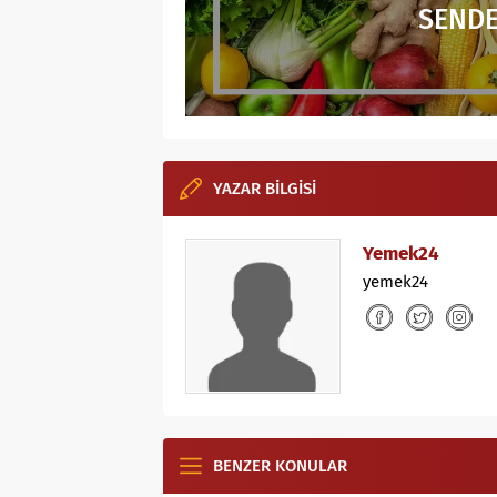
SENDE
YAZAR BİLGİSİ
Yemek24
yemek24
BENZER KONULAR