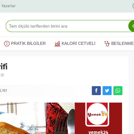
Yazarlar
PRATİK BİLGİLER
KALORİ CETVELİ
BESLENME
ifi
ifi
5.761
yemek24