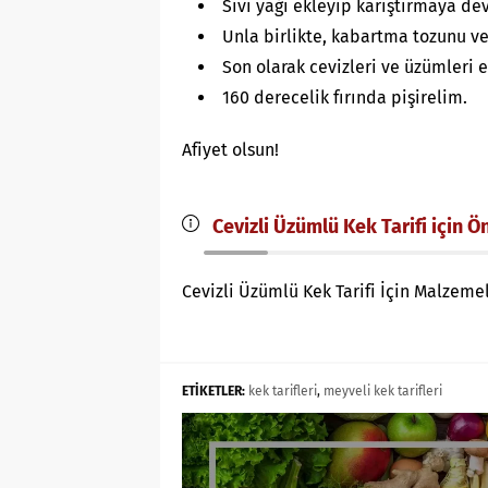
Sıvı yağı ekleyip karıştırmaya d
Unla birlikte, kabartma tozunu ve
Son olarak cevizleri ve üzümleri 
160 derecelik fırında pişirelim.
Afiyet olsun!
Cevizli Üzümlü Kek Tarifi için Ö
Cevizli Üzümlü Kek Tarifi İçin Malzeme
ETİKETLER:
kek tarifleri
,
meyveli kek tarifleri