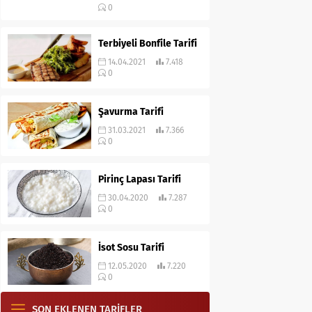
0
Terbiyeli Bonfile Tarifi
14.04.2021
7.418
0
Şavurma Tarifi
31.03.2021
7.366
0
Pirinç Lapası Tarifi
30.04.2020
7.287
0
İsot Sosu Tarifi
12.05.2020
7.220
0
SON EKLENEN TARİFLER