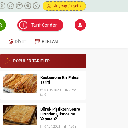
Giriş Yap / Üyelik
Tarif Gönder
DİYET
REKLAM
POPÜLER TARİFLER
Kastamonu Kır Pidesi
Tarifi
03.05.2020
7.765
0
Börek Piştikten Sonra
Fırından Çıkınca Ne
Yapmalı?
07.04.2021
7.504