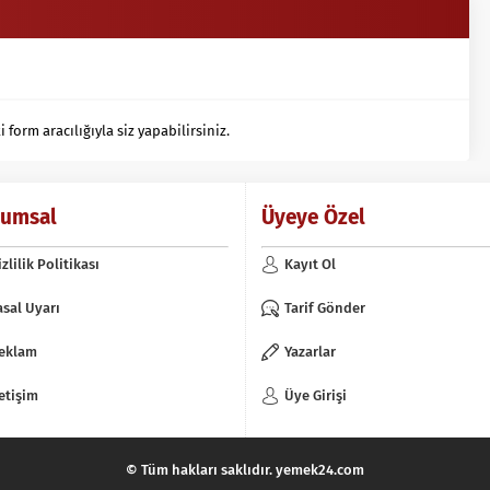
orm aracılığıyla siz yapabilirsiniz.
rumsal
Üyeye Özel
izlilik Politikası
Kayıt Ol
asal Uyarı
Tarif Gönder
eklam
Yazarlar
letişim
Üye Girişi
© Tüm hakları saklıdır. yemek24.com