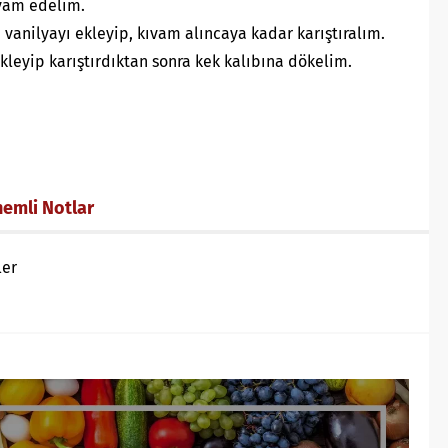
evam edelim.
 vanilyayı ekleyip, kıvam alıncaya kadar karıştıralım.
ekleyip karıştırdıktan sonra kek kalıbına dökelim.
nemli Notlar
ler