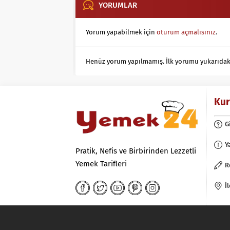
YORUMLAR
Yorum yapabilmek için
oturum açmalısınız
.
Henüz yorum yapılmamış. İlk yorumu yukarıdaki f
Ku
G
Y
Pratik, Nefis ve Birbirinden Lezzetli
Yemek Tarifleri
R
İ