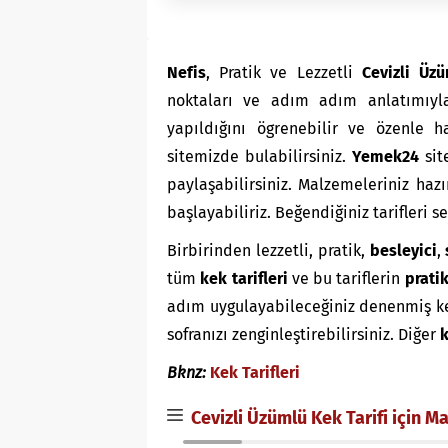
Nefis
, Pratik ve Lezzetli
Cevizli Üz
noktaları ve adım adım anlatımıy
yapıldığını ögrenebilir ve özenle 
sitemizde bulabilirsiniz.
Yemek24
sit
paylaşabilirsiniz. Malzemeleriniz haz
başlayabiliriz. Beğendiğiniz tarifleri 
Birbirinden lezzetli, pratik,
besleyici
,
tüm
kek tarifleri
ve bu tariflerin
prati
adım uygulayabileceğiniz denenmiş kek t
sofranızı zenginleştirebilirsiniz. Diğer
Bknz:
Kek Tarifleri
Cevizli Üzümlü Kek Tarifi için M