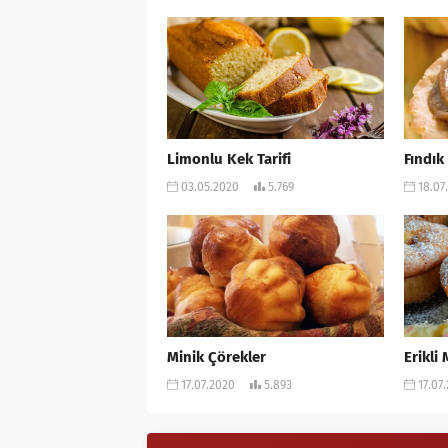
Limonlu Kek Tarifi
Fındık
03.05.2020
5.769
18.07
Minik Çörekler
Erikli 
17.07.2020
5.893
17.07