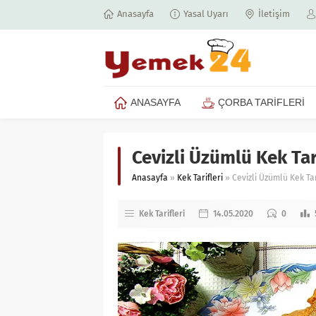
Anasayfa
Yasal Uyarı
İletişim
ANASAYFA
ÇORBA TARİFLERİ
Cevizli Üzümlü Kek Tar
Anasayfa
»
Kek Tarifleri
»
Cevizli Üzümlü Kek Tar
Kek Tarifleri
14.05.2020
0