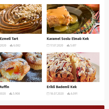
 Ezmeli Tart
Karamel Soslu Elmalı Kek
.2020
6.082
17.07.2020
5.617
Muffin
Erikli Bademli Kek
.2020
5.908
18.07.2020
6.091