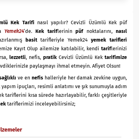
ümlü Kek Tarifi
nasıl yapılır? Cevizli Üzümlü Kek püf
la
Yemek24
‘de.
K
ek
tarif
lerinin
püf
noktalarını,
nasıl
hazırlanmış
basit
tarifleriyle Yemek24
yemek tarifleri
emize Kayıt Olup ailemize katılabilir, kendi
tarif
lerinizi
ırsa,
lezzetli
, nefis,
pratik
Cevizli Üzümlü Kek
tarifimize
sevdiklerinizle paylaşmayı ihmal etmeyin. Afiyet Olsun!
sağlıklı
ve en
nefis
halleriyle her damak zevkine uygun,
k
yapım ipuçları, resimli anlatımı ve şık sunumuyla adım
ariflerini kısa sürede hazırlayabilir, farklı çeşitleriyle
kek
tariflerimizi inceleyebilirsiniz;
alzemeler