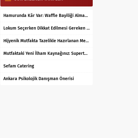
Hamurunda Kâr Var: Waffle Bayiliği Almak Mantıklı mı?
Lokum Seçerken Dikkat Edilmesi Gereken 7 Temel Kriter
Hijyenik Mutfakta Tazelikle Hazırlanan Mersin Tantunisi
Mutfaktaki Yeni İlham Kaynağınız: Supertarifler.com ile Tanışın
Sefam Catering
Ankara Psikolojik Danışman Önerisi