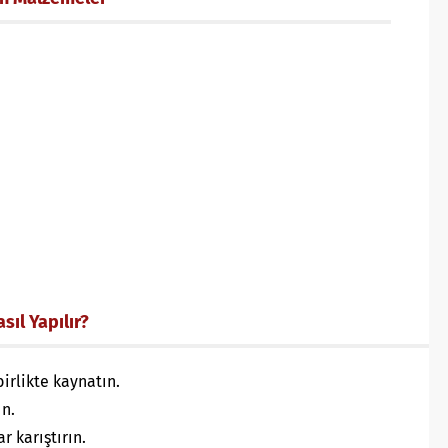
sıl Yapılır?
birlikte kaynatın.
ın.
r karıştırın.