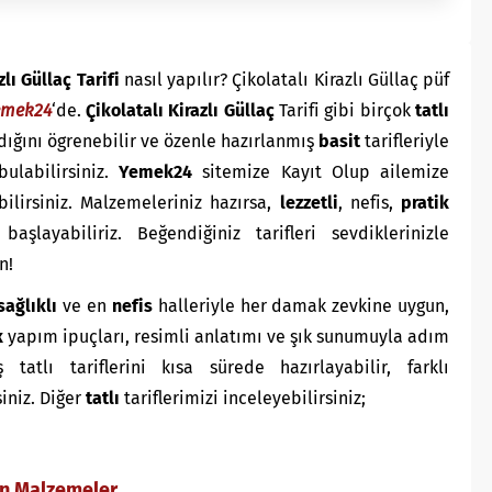
zlı Güllaç Tarifi
nasıl yapılır? Çikolatalı Kirazlı Güllaç püf
emek24
‘de.
Çikolatalı Kirazlı Güllaç
Tarifi gibi birçok
tatlı
dığını ögrenebilir ve özenle hazırlanmış
basit
tarifleriyle
bulabilirsiniz.
Yemek24
sitemize Kayıt Olup ailemize
bilirsiniz. Malzemeleriniz hazırsa,
lezzetli
, nefis,
pratik
başlayabiliriz. Beğendiğiniz tarifleri sevdiklerinizle
n!
sağlıklı
ve en
nefis
halleriyle her damak zevkine uygun,
k
yapım ipuçları, resimli anlatımı ve şık sunumuyla adım
atlı tariflerini kısa sürede hazırlayabilir, farklı
siniz. Diğer
tatlı
tariflerimizi inceleyebilirsiniz;
çin Malzemeler