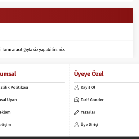
orm aracılığıyla siz yapabilirsiniz.
rumsal
Üyeye Özel
izlilik Politikası
Kayıt Ol
asal Uyarı
Tarif Gönder
eklam
Yazarlar
letişim
Üye Girişi