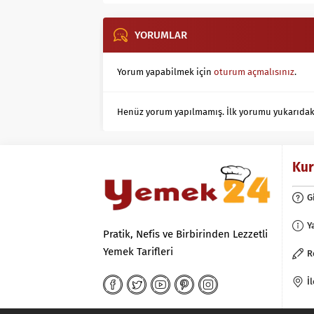
YORUMLAR
Yorum yapabilmek için
oturum açmalısınız
.
Henüz yorum yapılmamış. İlk yorumu yukarıdaki f
Ku
G
Y
Pratik, Nefis ve Birbirinden Lezzetli
Yemek Tarifleri
R
İ