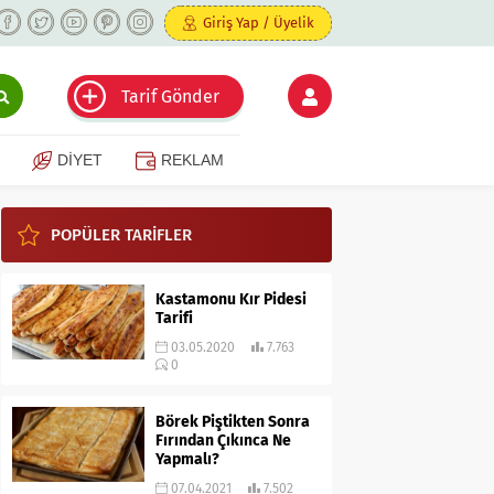
Giriş Yap / Üyelik
Tarif Gönder
DİYET
REKLAM
POPÜLER TARİFLER
Kastamonu Kır Pidesi
Tarifi
03.05.2020
7.763
0
Börek Piştikten Sonra
Fırından Çıkınca Ne
Yapmalı?
07.04.2021
7.502