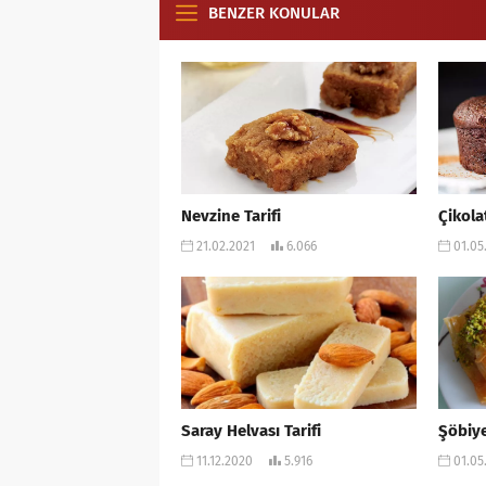
BENZER KONULAR
Nevzine Tarifi
Çikolat
21.02.2021
6.066
01.05
Saray Helvası Tarifi
Şöbiye
11.12.2020
5.916
01.05