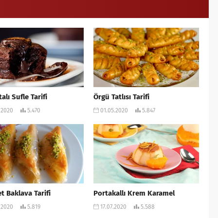
alı Sufle Tarifi
Örgü Tatlısı Tarifi
.2020
5.470
01.05.2020
5.847
t Baklava Tarifi
Portakallı Krem Karamel
.2020
5.819
17.07.2020
5.588