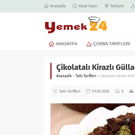
Anasayfa
Yasal Uyarı
İletişim
ANASAYFA
ÇORBA TARİFLERİ
Çikolatalı Kirazlı Gülla
Anasayfa
»
Tatlı Tarifleri
»
Çikolatalı Kirazlı Güll
Tatlı Tarifleri
01.05.2020
0