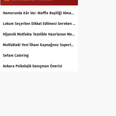
Hamurunda Kâr Var: Waffle Bayiliği Almak Mantıklı mı?
Lokum Seçerken Dikkat Edilmesi Gereken 7 Temel Kriter
Hijyenik Mutfakta Tazelikle Hazırlanan Mersin Tantunisi
Mutfaktaki Yeni İlham Kaynağınız: Supertarifler.com ile Tanışın
Sefam Catering
Ankara Psikolojik Danışman Önerisi