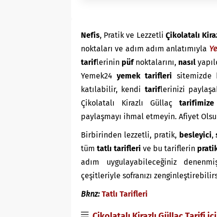
Nefis
, Pratik ve Lezzetli
Çikolatalı Kira
noktaları ve adım adım anlatımıyla
Y
tarif
lerinin
püf
noktalarını,
nasıl
yapıl
Yemek24
yemek tarifleri
sitemizde 
katılabilir, kendi
tarif
lerinizi paylaşa
Çikolatalı Kirazlı Güllaç
tarifimize
paylaşmayı ihmal etmeyin. Afiyet Olsu
Birbirinden lezzetli, pratik,
besleyici
,
tüm
tatlı tarifleri
ve bu tariflerin
prati
adım uygulayabileceğiniz denenmiş t
çeşitleriyle sofranızı zenginleştirebilir
Bknz:
Tatlı Tarifleri
Çikolatalı Kirazlı Güllaç Tarifi i