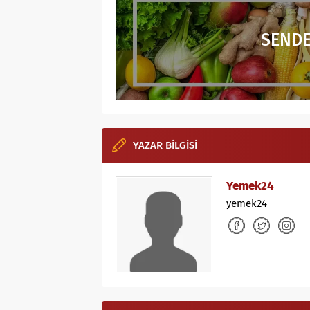
SENDE
YAZAR BİLGİSİ
Yemek24
yemek24