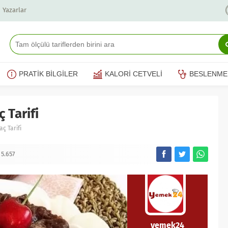
Yazarlar
PRATİK BİLGİLER
KALORİ CETVELİ
BESLENME
ç Tarifi
aç Tarifi
5.657
yemek24