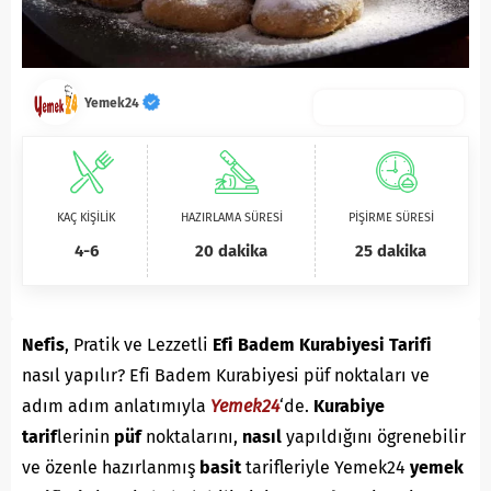
Yemek24
KAÇ KİŞİLİK
HAZIRLAMA SÜRESİ
PİŞİRME SÜRESİ
4-6
20 dakika
25 dakika
Nefis
, Pratik ve Lezzetli
Efi Badem Kurabiyesi Tarifi
nasıl yapılır? Efi Badem Kurabiyesi püf noktaları ve
adım adım anlatımıyla
Yemek24
‘de.
K
urabiye
tarif
lerinin
püf
noktalarını,
nasıl
yapıldığını ögrenebilir
ve özenle hazırlanmış
basit
tarifleriyle Yemek24
yemek