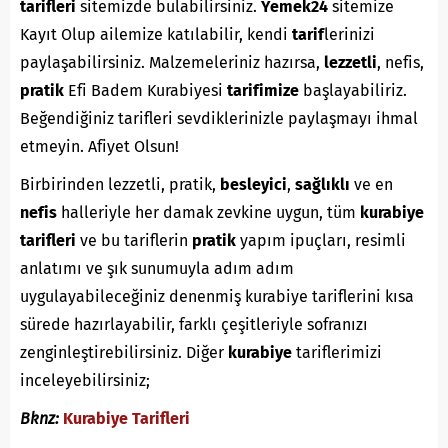
tarifleri
sitemizde bulabilirsiniz.
Yemek24
sitemize
Kayıt Olup ailemize katılabilir, kendi
tarif
lerinizi
paylaşabilirsiniz. Malzemeleriniz hazırsa,
lezzetli
, nefis,
pratik
Efi Badem Kurabiyesi
tarifimize
başlayabiliriz.
Beğendiğiniz tarifleri sevdiklerinizle paylaşmayı ihmal
etmeyin. Afiyet Olsun!
Birbirinden lezzetli, pratik,
besleyici
,
sağlıklı
ve en
nefis
halleriyle her damak zevkine uygun, tüm
kurabiye
tarifleri
ve bu tariflerin
pratik
yapım ipuçları, resimli
anlatımı ve şık sunumuyla adım adım
uygulayabileceğiniz denenmiş kurabiye tariflerini kısa
sürede hazırlayabilir, farklı çeşitleriyle sofranızı
zenginleştirebilirsiniz. Diğer
kurabiye
tariflerimizi
inceleyebilirsiniz;
Bknz:
Kurabiye Tarifleri