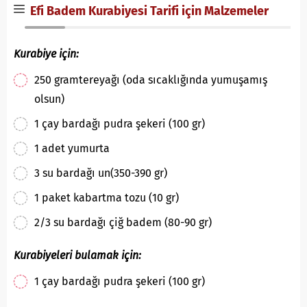
Efi Badem Kurabiyesi Tarifi için Malzemeler
Kurabiye için:
250 gram
tereyağı
(oda sıcaklığında yumuşamış
olsun)
1 çay bardağı
pudra şekeri
(100 gr)
1 adet
yumurta
3 su bardağı
un
(350-390 gr)
1 paket
kabartma tozu
(10 gr)
2/3 su bardağı
çiğ badem
(80-90 gr)
Kurabiyeleri bulamak için:
1 çay bardağı
pudra şekeri
(100 gr)