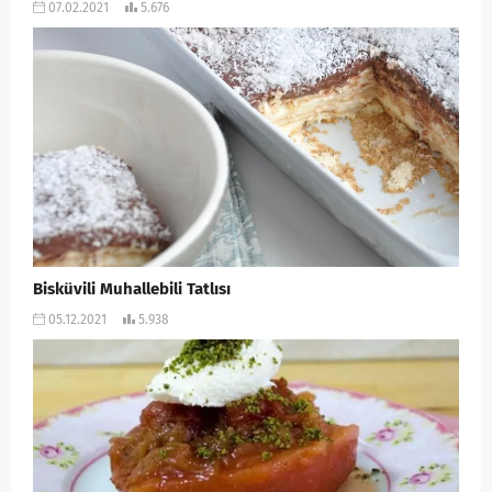
07.02.2021
5.676
Bisküvili Muhallebili Tatlısı
05.12.2021
5.938