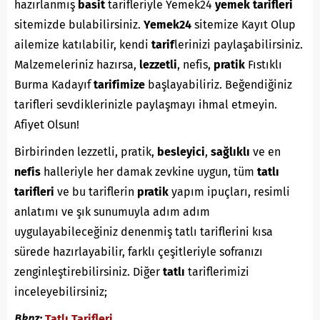
hazırlanmış
basit
tarifleriyle Yemek24
yemek tarifleri
sitemizde bulabilirsiniz.
Yemek24
sitemize Kayıt Olup
ailemize katılabilir, kendi
tarif
lerinizi paylaşabilirsiniz.
Malzemeleriniz hazırsa,
lezzetli
, nefis,
pratik
Fıstıklı
Burma Kadayıf
tarifimize
başlayabiliriz. Beğendiğiniz
tarifleri sevdiklerinizle paylaşmayı ihmal etmeyin.
Afiyet Olsun!
Birbirinden lezzetli, pratik,
besleyici
,
sağlıklı
ve en
nefis
halleriyle her damak zevkine uygun, tüm
tatlı
tarifleri
ve bu tariflerin
pratik
yapım ipuçları, resimli
anlatımı ve şık sunumuyla adım adım
uygulayabileceğiniz denenmiş tatlı tariflerini kısa
sürede hazırlayabilir, farklı çeşitleriyle sofranızı
zenginleştirebilirsiniz. Diğer
tatlı
tariflerimizi
inceleyebilirsiniz;
Bknz:
Tatlı Tarifleri