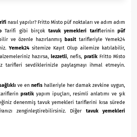
rifi
nasıl yapılır? Fritto Misto püf noktaları ve adım adım
to
Tarifi gibi birçok
tavuk yemekleri
tarif
lerinin
püf
bilir ve özenle hazırlanmış
basit
tarifleriyle Yemek24
niz.
Yemek24
sitemize Kayıt Olup ailemize katılabilir,
 Malzemeleriniz hazırsa,
lezzetli
, nefis,
pratik
Fritto Misto
z tarifleri sevdiklerinizle paylaşmayı ihmal etmeyin.
sağlıklı
ve en
nefis
halleriyle her damak zevkine uygun,
ariflerin
pratik
yapım ipuçları, resimli anlatımı ve şık
iniz denenmiş tavuk yemekleri tariflerini kısa sürede
franızı zenginleştirebilirsiniz. Diğer
tavuk yemekleri