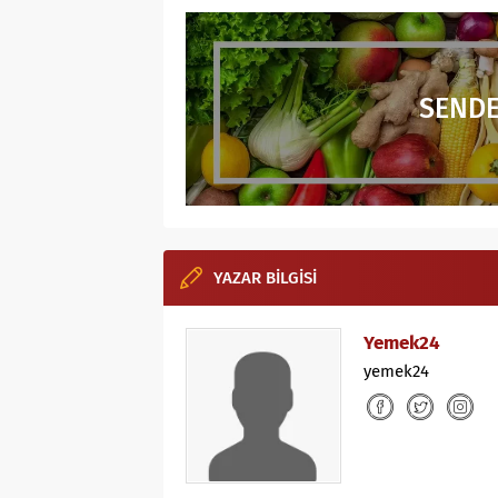
SENDE
YAZAR BİLGİSİ
Yemek24
yemek24