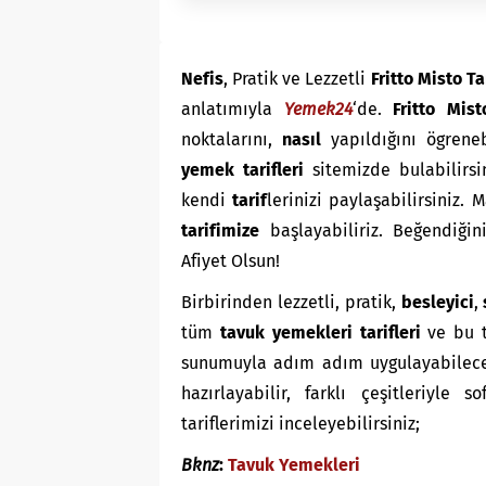
Nefis
, Pratik ve Lezzetli
Fritto Misto Ta
anlatımıyla
Yemek24
‘de.
Fritto Mis
noktalarını,
nasıl
yapıldığını ögrene
yemek tarifleri
sitemizde bulabilirsi
kendi
tarif
lerinizi paylaşabilirsiniz.
tarifimize
başlayabiliriz. Beğendiğini
Afiyet Olsun!
Birbirinden lezzetli, pratik,
besleyici
,
tüm
tavuk yemekleri tarifleri
ve bu t
sunumuyla adım adım uygulayabileceğ
hazırlayabilir, farklı çeşitleriyle so
tariflerimizi inceleyebilirsiniz;
Bknz
:
Tavuk Yemekleri