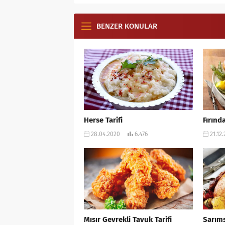
BENZER KONULAR
Herse Tarifi
Fırınd
28.04.2020
6.476
21.12
Mısır Gevrekli Tavuk Tarifi
Sarıms