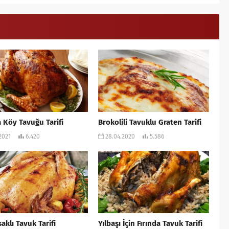
a Köy Tavuğu Tarifi
Brokolili Tavuklu Graten Tarifi
.2021
6.420
28.04.2020
5.586
aklı Tavuk Tarifi
Yılbaşı İçin Fırında Tavuk Tarifi