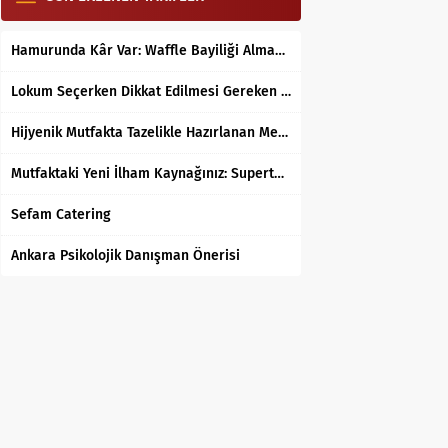
Hamurunda Kâr Var: Waffle Bayiliği Almak Mantıklı mı?
Lokum Seçerken Dikkat Edilmesi Gereken 7 Temel Kriter
Hijyenik Mutfakta Tazelikle Hazırlanan Mersin Tantunisi
Mutfaktaki Yeni İlham Kaynağınız: Supertarifler.com ile Tanışın
Sefam Catering
Ankara Psikolojik Danışman Önerisi