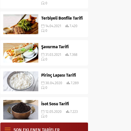
0
Terbiyeli Bonfile Tarifi
14.04.2021
7.420
0
Şavurma Tarifi
31.03.2021
7.368
0
Pirinç Lapası Tarifi
30.04.2020
7.289
0
İsot Sosu Tarifi
12.05.2020
7.223
0
SON EKLENEN TARİFLER