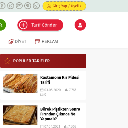
Giriş Yap / Üyelik
Tarif Gönder
DİYET
REKLAM
POPÜLER TARİFLER
Kastamonu Kır Pidesi
Tarifi
03.05.2020
7.767
0
Börek Piştikten Sonra
Fırından Çıkınca Ne
Yapmalı?
07.04.2021
7.506