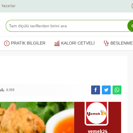
Yazarlar
PRATİK BİLGİLER
KALORİ CETVELİ
BESLENME
6.109
yemek24