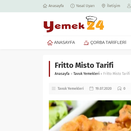
Anasayfa
Yasal Uyarı
İletişim
ANASAYFA
ÇORBA TARİFLERİ
Fritto Misto Tarifi
Anasayfa
»
Tavuk Yemekleri
»
Fritto Misto Tarifi
Tavuk Yemekleri
19.07.2020
0