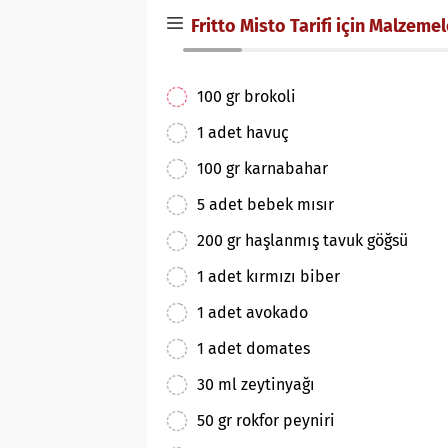
Fritto Misto Tarifi için Malzemel
100 gr brokoli
1 adet havuç
100 gr karnabahar
5 adet bebek mısır
200 gr haşlanmış tavuk göğsü
1 adet kırmızı biber
1 adet avokado
1 adet domates
30 ml zeytinyağı
50 gr rokfor peyniri