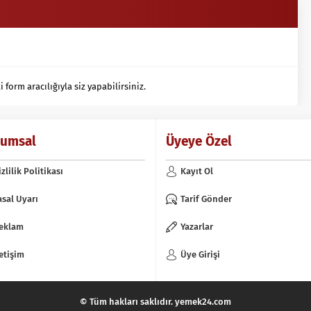
orm aracılığıyla siz yapabilirsiniz.
rumsal
Üyeye Özel
izlilik Politikası
Kayıt Ol
asal Uyarı
Tarif Gönder
eklam
Yazarlar
letişim
Üye Girişi
© Tüm hakları saklıdır. yemek24.com