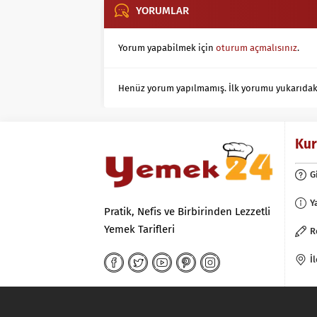
YORUMLAR
Yorum yapabilmek için
oturum açmalısınız
.
Henüz yorum yapılmamış. İlk yorumu yukarıdaki f
Ku
G
Y
Pratik, Nefis ve Birbirinden Lezzetli
Yemek Tarifleri
R
İ