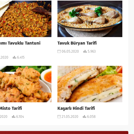
ımı Tavuklu Tantuni
Tavuk Büryan Tarifi
06.05.2020
5.963
.2020
6.415
Misto Tarifi
Kaşarlı Hindi Tarifi
.2020
6.104
21.05.2020
6.058