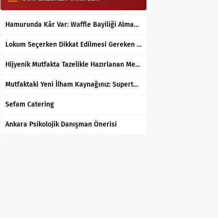
Hamurunda Kâr Var: Waffle Bayiliği Almak Mantıklı mı?
Lokum Seçerken Dikkat Edilmesi Gereken 7 Temel Kriter
Hijyenik Mutfakta Tazelikle Hazırlanan Mersin Tantunisi
Mutfaktaki Yeni İlham Kaynağınız: Supertarifler.com ile Tanışın
Sefam Catering
Ankara Psikolojik Danışman Önerisi