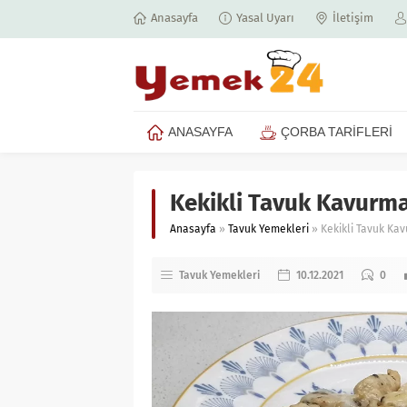
Anasayfa
Yasal Uyarı
İletişim
ANASAYFA
ÇORBA TARİFLERİ
Kekikli Tavuk Kavurma 
Anasayfa
»
Tavuk Yemekleri
»
Kekikli Tavuk Kav
Tavuk Yemekleri
10.12.2021
0