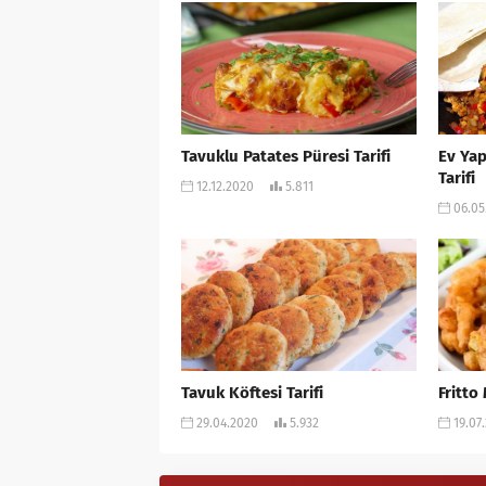
Tavuklu Patates Püresi Tarifi
Ev Yap
Tarifi
12.12.2020
5.811
06.05
Tavuk Köftesi Tarifi
Fritto 
29.04.2020
5.932
19.07