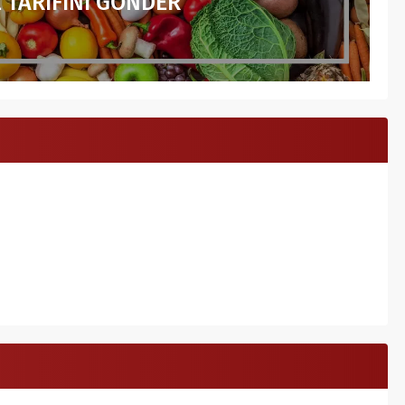
 TARİFİNİ GÖNDER