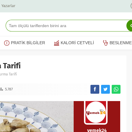
Yazarlar
PRATİK BİLGİLER
KALORİ CETVELİ
BESLENME
Tarifi
urma Tarifi
5.787
yemek24