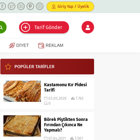
Giriş Yap / Üyelik
Tarif Gönder
DİYET
REKLAM
POPÜLER TARİFLER
Kastamonu Kır Pidesi
Tarifi
03.05.2020
7.763
0
Börek Piştikten Sonra
Fırından Çıkınca Ne
Yapmalı?
07.04.2021
7.501