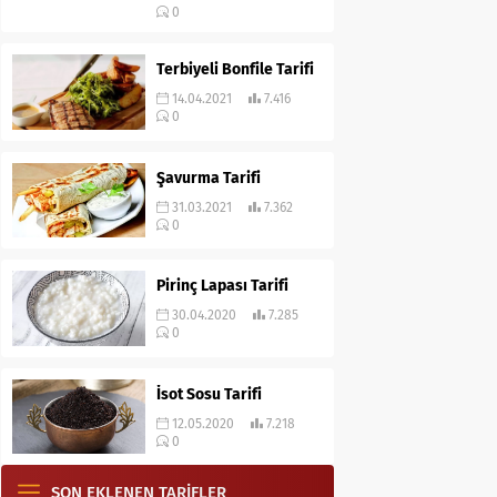
0
Terbiyeli Bonfile Tarifi
14.04.2021
7.416
0
Şavurma Tarifi
31.03.2021
7.362
0
Pirinç Lapası Tarifi
30.04.2020
7.285
0
İsot Sosu Tarifi
12.05.2020
7.218
0
SON EKLENEN TARİFLER