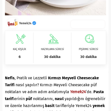
Yemek24
KAÇ KİŞİLİK
HAZIRLAMA SÜRESİ
PİŞİRME SÜRESİ
6
30 dakika
30 dakika
Nefis
, Pratik ve Lezzetli
Kırmızı Meyveli Cheesecake
Tarifi
nasıl yapılır? Kırmızı Meyveli Cheesecake püf
noktaları ve adım adım anlatımıyla
Yemek24
‘de.
P
asta
tarif
lerinin
püf
noktalarını,
nasıl
yapıldığını ögrenebilir
ve özenle hazırlanmış
basit
tarifleriyle Yemek24
yemek