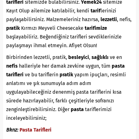
tarifleri
sitemizde bulabilirsiniz.
Yemek24
sitemize
Kayıt Olup ailemize katılabilir, kendi
tarif
lerinizi
paylaşabilirsiniz. Malzemeleriniz hazırsa,
lezzetli
, nefis,
pratik
Kırmızı Meyveli Cheesecake
tarifimize
başlayabiliriz. Beğendiğiniz tarifleri sevdiklerinizle
paylaşmayı ihmal etmeyin. Afiyet Olsun!
Birbirinden lezzetli, pratik,
besleyici
,
sağlıklı
ve en
nefis
halleriyle her damak zevkine uygun, tüm
pasta
tarifleri
ve bu tariflerin
pratik
yapım ipuçları, resimli
anlatımı ve şık sunumuyla adım adım
uygulayabileceğiniz denenmiş pasta tariflerini kısa
sürede hazırlayabilir, farklı çeşitleriyle sofranızı
zenginleştirebilirsiniz. Diğer
pasta
tariflerimizi
inceleyebilirsiniz;
Bknz:
Pasta Tarifleri