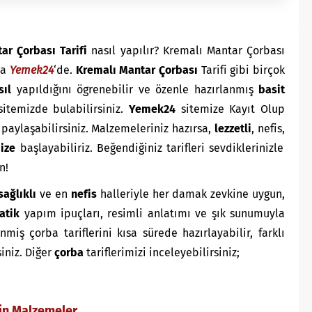
ar Çorbası
Tarifi
nasıl yapılır? Kremalı Mantar Çorbası
la
Yemek24
‘de.
Kremalı Mantar Çorbası
Tarifi gibi birçok
sıl
yapıldığını ögrenebilir ve özenle hazırlanmış
basit
sitemizde bulabilirsiniz.
Yemek24
sitemize Kayıt Olup
i paylaşabilirsiniz. Malzemeleriniz hazırsa,
lezzetli
, nefis,
mize
başlayabiliriz. Beğendiğiniz tarifleri sevdiklerinizle
n!
sağlıklı
ve en
nefis
halleriyle her damak zevkine uygun,
atik
yapım ipuçları, resimli anlatımı ve şık sunumuyla
ş çorba tariflerini kısa sürede hazırlayabilir, farklı
siniz. Diğer
çorba
tariflerimizi inceleyebilirsiniz;
çin Malzemeler