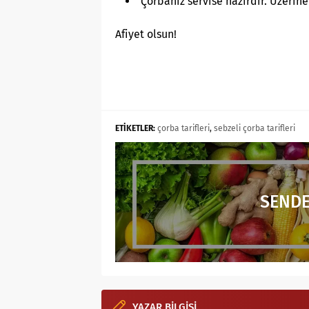
Çorbanız servise hazırdır. Üzerine
Afiyet olsun!
ETİKETLER:
çorba tarifleri
,
sebzeli çorba tarifleri
SENDE
YAZAR BİLGİSİ