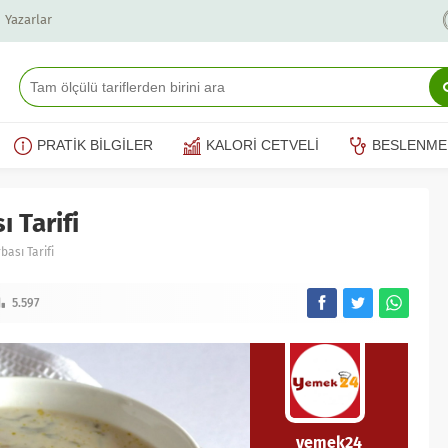
Yazarlar
PRATİK BİLGİLER
KALORİ CETVELİ
BESLENME
 Tarifi
ası Tarifi
5.597
yemek24