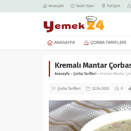
Anasayfa
Yasal Uyarı
İletişim
ANASAYFA
ÇORBA TARİFLERİ
Kremalı Mantar Çorbası
Anasayfa
»
Çorba Tarifleri
»
Kremalı Mantar Çorb
Çorba Tarifleri
22.04.2020
0