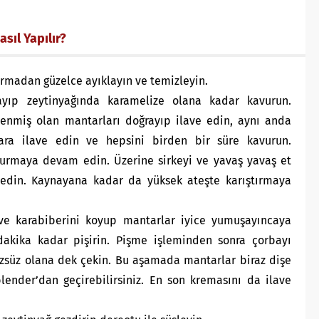
sıl Yapılır?
yırmadan güzelce ayıklayın ve temizleyin.
ayıp zeytinyağında karamelize olana kadar kavurun.
lenmiş olan mantarları doğrayıp ilave edin, aynı anda
ara ilave edin ve hepsini birden bir süre kavurun.
vurmaya devam edin. Üzerine sirkeyi ve yavaş yavaş et
e edin. Kaynayana kadar da yüksek ateşte karıştırmaya
e karabiberini koyup mantarlar iyice yumuşayıncaya
 dakika kadar pişirin. Pişme işleminden sonra çorbayı
üzsüz olana dek çekin. Bu aşamada mantarlar biraz dişe
lender’dan geçirebilirsiniz. En son kremasını da ilave