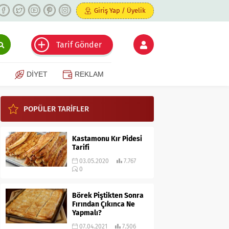
Giriş Yap / Üyelik
Tarif Gönder
DİYET
REKLAM
POPÜLER TARİFLER
Kastamonu Kır Pidesi
Tarifi
03.05.2020
7.767
0
Börek Piştikten Sonra
Fırından Çıkınca Ne
Yapmalı?
07.04.2021
7.506