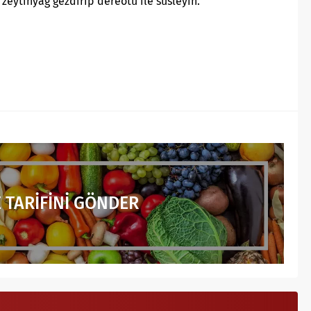
 zeytinyağ gezdirip dereotu ile süsleyin.
 TARİFİNİ GÖNDER