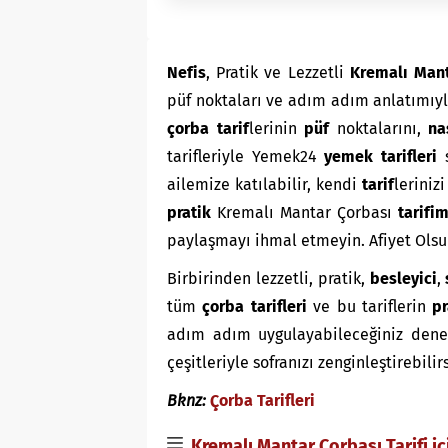
Nefis
, Pratik ve Lezzetli
Kremalı Mant
püf noktaları ve adım adım anlatımıy
çorba
tarif
lerinin
püf
noktalarını,
na
tarifleriyle Yemek24
yemek tarifleri
ailemize katılabilir, kendi
tarif
leriniz
pratik
Kremalı Mantar Çorbası
tarifi
paylaşmayı ihmal etmeyin. Afiyet Olsu
Birbirinden lezzetli, pratik,
besleyici
,
tüm
çorba tarifleri
ve bu tariflerin
pr
adım adım uygulayabileceğiniz denenmi
çeşitleriyle sofranızı zenginleştirebilir
Bknz:
Çorba Tarifleri
Kremalı Mantar Çorbası Tarifi i