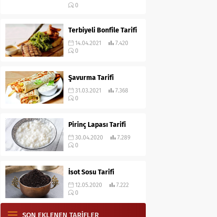
0
Terbiyeli Bonfile Tarifi
14.04.2021
7.420
0
Şavurma Tarifi
31.03.2021
7.368
0
Pirinç Lapası Tarifi
30.04.2020
7.289
0
İsot Sosu Tarifi
12.05.2020
7.222
0
SON EKLENEN TARİFLER