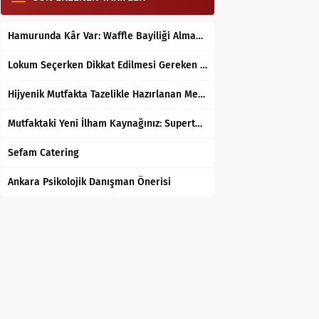
Hamurunda Kâr Var: Waffle Bayiliği Almak Mantıklı mı?
Lokum Seçerken Dikkat Edilmesi Gereken 7 Temel Kriter
Hijyenik Mutfakta Tazelikle Hazırlanan Mersin Tantunisi
Mutfaktaki Yeni İlham Kaynağınız: Supertarifler.com ile Tanışın
Sefam Catering
Ankara Psikolojik Danışman Önerisi