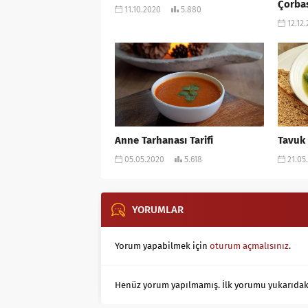
Çorbas
11.10.2020
5.880
12.12
Anne Tarhanası Tarifi
Tavuk 
05.05.2020
5.618
21.05
YORUMLAR
Yorum yapabilmek için
oturum açmalısınız
.
Henüz yorum yapılmamış. İlk yorumu yukarıdaki f