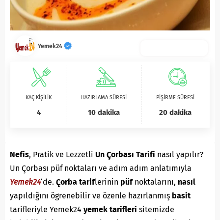
Yemek24
KAÇ KİŞİLİK
HAZIRLAMA SÜRESİ
PİŞİRME SÜRESİ
4
10 dakika
20 dakika
Nefis
, Pratik ve Lezzetli
Un Çorbası Tarifi
nasıl yapılır?
Un Çorbası püf noktaları ve adım adım anlatımıyla
Yemek24
‘de.
Ç
orba
tarif
lerinin
püf
noktalarını,
nasıl
yapıldığını ögrenebilir ve özenle hazırlanmış
basit
tarifleriyle Yemek24
yemek tarifleri
sitemizde