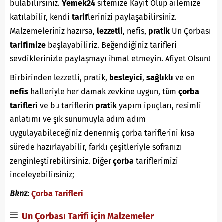
bulabilirsiniz.
Yemek24
sitemize Kayıt Olup ailemize
katılabilir, kendi
tarif
lerinizi paylaşabilirsiniz.
Malzemeleriniz hazırsa,
lezzetli
, nefis,
pratik
Un Çorbası
tarifimize
başlayabiliriz. Beğendiğiniz tarifleri
sevdiklerinizle paylaşmayı ihmal etmeyin. Afiyet Olsun!
Birbirinden lezzetli, pratik,
besleyici
,
sağlıklı
ve en
nefis
halleriyle her damak zevkine uygun, tüm
çorba
tarifleri
ve bu tariflerin
pratik
yapım ipuçları, resimli
anlatımı ve şık sunumuyla adım adım
uygulayabileceğiniz denenmiş çorba tariflerini kısa
sürede hazırlayabilir, farklı çeşitleriyle sofranızı
zenginleştirebilirsiniz. Diğer
çorba
tariflerimizi
inceleyebilirsiniz;
Bknz:
Çorba Tarifleri
Un Çorbası Tarifi için Malzemeler