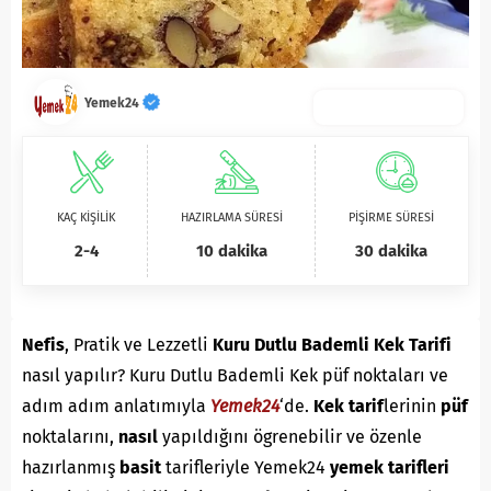
Yemek24
KAÇ KİŞİLİK
HAZIRLAMA SÜRESİ
PİŞİRME SÜRESİ
2-4
10 dakika
30 dakika
Nefis
, Pratik ve Lezzetli
Kuru Dutlu Bademli Kek Tarifi
nasıl yapılır? Kuru Dutlu Bademli Kek püf noktaları ve
adım adım anlatımıyla
Yemek24
‘de.
K
ek
tarif
lerinin
püf
noktalarını,
nasıl
yapıldığını ögrenebilir ve özenle
hazırlanmış
basit
tarifleriyle Yemek24
yemek tarifleri