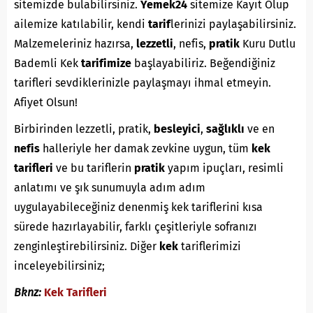
sitemizde bulabilirsiniz.
Yemek24
sitemize Kayıt Olup
ailemize katılabilir, kendi
tarif
lerinizi paylaşabilirsiniz.
Malzemeleriniz hazırsa,
lezzetli
, nefis,
pratik
Kuru Dutlu
Bademli Kek
tarifimize
başlayabiliriz. Beğendiğiniz
tarifleri sevdiklerinizle paylaşmayı ihmal etmeyin.
Afiyet Olsun!
Birbirinden lezzetli, pratik,
besleyici
,
sağlıklı
ve en
nefis
halleriyle her damak zevkine uygun, tüm
kek
tarifleri
ve bu tariflerin
pratik
yapım ipuçları, resimli
anlatımı ve şık sunumuyla adım adım
uygulayabileceğiniz denenmiş kek tariflerini kısa
sürede hazırlayabilir, farklı çeşitleriyle sofranızı
zenginleştirebilirsiniz. Diğer
kek
tariflerimizi
inceleyebilirsiniz;
Bknz:
Kek Tarifleri