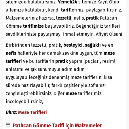
sitemizde bulabilirsiniz.
Yemek24
sitemize Kayıt Olup
ailemize katılabilir, kendi
tarif
lerinizi paylaşabilirsiniz.
Malzemeleriniz hazırsa,
lezzetli
, nefis,
pratik
Patlıcan
Gömme
tarifimize
başlayabiliriz. Beğendiğiniz tarifleri
sevdiklerinizle paylaşmayı ihmal etmeyin. Afiyet Olsun!
Birbirinden lezzetli, pratik,
besleyici
,
sağlıklı
ve en
nefis
halleriyle her damak zevkine uygun, tüm
meze
tarifleri
ve bu tariflerin
pratik
yapım ipuçları, resimli
anlatımı ve şık sunumuyla adım adım
uygulayabileceğiniz denenmiş meze tariflerini kısa
sürede hazırlayabilir, farklı çeşitleriyle sofranızı
zenginleştirebilirsiniz. Diğer
meze
tariflerimizi
inceleyebilirsiniz;
Bknz:
Meze Tarifleri
Patlıcan Gömme Tarifi için Malzemeler