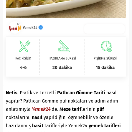
Yemek24
KAÇ KİŞİLİK
HAZIRLAMA SÜRESİ
PİŞİRME SÜRESİ
4-6
20 dakika
15 dakika
Nefis
, Pratik ve Lezzetli
Patlıcan Gömme Tarifi
nasıl
yapılır? Patlıcan Gömme püf noktaları ve adım adım
anlatımıyla
Yemek24
‘de.
M
eze
tarif
lerinin
püf
noktalarını,
nasıl
yapıldığını ögrenebilir ve özenle
hazırlanmış
basit
tarifleriyle Yemek24
yemek tarifleri