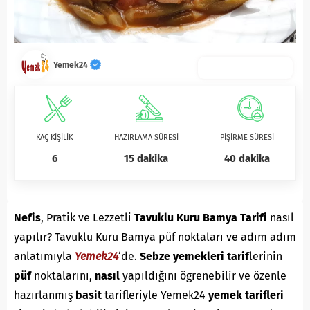
Yemek24
KAÇ KİŞİLİK
HAZIRLAMA SÜRESİ
PİŞİRME SÜRESİ
6
15 dakika
40 dakika
Nefis
, Pratik ve Lezzetli
Tavuklu Kuru Bamya Tarifi
nasıl
yapılır? Tavuklu Kuru Bamya püf noktaları ve adım adım
anlatımıyla
Yemek24
‘de.
S
ebze yemekleri
tarif
lerinin
püf
noktalarını,
nasıl
yapıldığını ögrenebilir ve özenle
hazırlanmış
basit
tarifleriyle Yemek24
yemek tarifleri