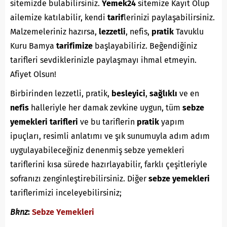
sitemizde bulabilirsiniz.
Yemek24
sitemize Kayıt Olup
ailemize katılabilir, kendi
tarif
lerinizi paylaşabilirsiniz.
Malzemeleriniz hazırsa,
lezzetli
, nefis,
pratik
Tavuklu
Kuru Bamya
tarifimize
başlayabiliriz. Beğendiğiniz
tarifleri sevdiklerinizle paylaşmayı ihmal etmeyin.
Afiyet Olsun!
Birbirinden lezzetli, pratik,
besleyici
,
sağlıklı
ve en
nefis
halleriyle her damak zevkine uygun, tüm
sebze
yemekleri tarifleri
ve bu tariflerin
pratik
yapım
ipuçları, resimli anlatımı ve şık sunumuyla adım adım
uygulayabileceğiniz denenmiş sebze yemekleri
tariflerini kısa sürede hazırlayabilir, farklı çeşitleriyle
sofranızı zenginleştirebilirsiniz. Diğer
sebze yemekleri
tariflerimizi inceleyebilirsiniz;
Bknz
:
Sebze Yemekleri